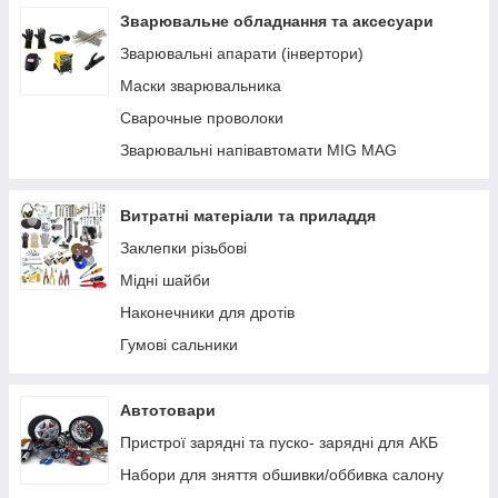
Устаткування AdBlue
Зварювальне обладнання та аксесуари
Заправні пістолети
Зварювальні апарати (інвертори)
Лічильники та витратоміри для палива
Маски зварювальника
Фільтри очищення палива
Сварочные проволоки
Паливні шланги
Зварювальні напівавтомати MIG MAG
Комплектуючі, кріплення, запчастини
Ручні насоси
Витратні матеріали та приладдя
Заклепки різьбові
Мідні шайби
Наконечники для дротів
Гумові сальники
Автотовари
Пристрої зарядні та пуско- зарядні для АКБ
Набори для зняття обшивки/оббивка салону