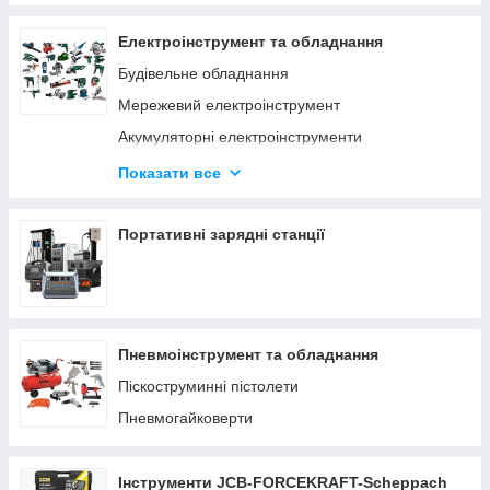
Електроінструмент та обладнання
Будівельне обладнання
Мережевий електроінструмент
Акумуляторні електроінструменти
Деревообробний інструмент
Показати все
Верстати по дереву та металу
Заточувальні верстати
Портативні зарядні станції
Пневмоінструмент та обладнання
Піскоструминні пістолети
Пневмогайковерти
Інструменти JCB-FORCEKRAFT-Scheppach