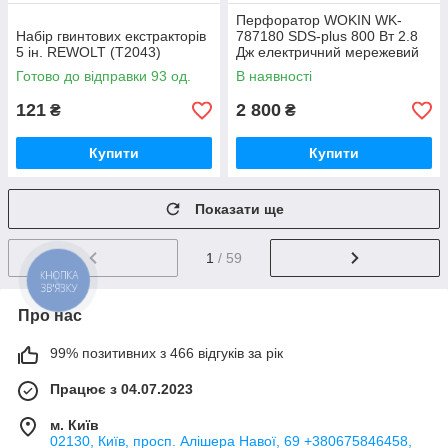
Перфоратор WOKIN WK-
Набір гвинтових екстракторів
787180 SDS-plus 800 Вт 2.8
5 ін. REWOLT (T2043)
Дж електричний мережевий
Готово до відправки 93 од.
В наявності
121
2 800
₴
₴
Купити
Купити
Показати ще
1
/ 59
КНОПКА
ЗВ'ЯЗКУ
Про нас
99% позитивних з 466 відгуків за рік
Працює з 04.07.2023
м. Київ
02130, Київ, просп. Алішера Навої, 69 +380675846458,