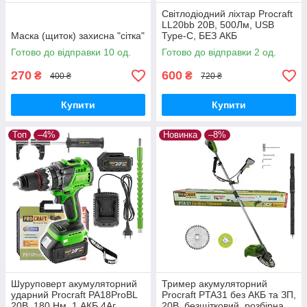
Світлодіодний ліхтар Procraft
LL20bb 20В, 500Лм, USB
Маска (щиток) захисна "сітка"
Type-C, БЕЗ АКБ
Готово до відправки 10 од.
Готово до відправки 2 од.
270
600
₴
₴
400 ₴
720 ₴
Купити
Купити
Топ
–4%
Новинка
–8%
Шуруповерт акумуляторний
Тример акумуляторний
ударний Procraft PA18ProBL
Procraft PTA31 без АКБ та ЗП,
20В, 180 Нм, 1 АКБ 4Аг,
20В, безщітковий, розбірна