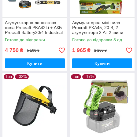
Акумуляторна ланцюгова
Акумуляторна міні пила
пила Procraft PKA42Li + АКБ
Procraft PKA45, 20 В, 2
Procraft Battery20/4 Industrial
акумулятори 2 Аг, 2 шини
20В 4Аг + ЗП Procraft
6"/8", безщіткова,
Готово до відправки
Готово до відправки 8 од.
Charger20/2,4A + Олива 1л
автоматичне змащення
4 750
1 965
₴
₴
5 100 ₴
2 200 ₴
Купити
Купити
Топ
–32%
Топ
–17%