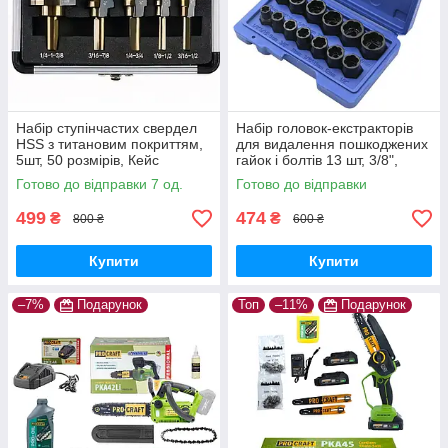
Набір ступінчастих свердел
Набір головок-екстракторів
HSS з титановим покриттям,
для видалення пошкоджених
5шт, 50 розмірів, Кейс
гайок і болтів 13 шт, 3/8",
хромомолібденова сталь,
Готово до відправки 7 од.
Готово до відправки
Кейс
499
474
₴
₴
800 ₴
600 ₴
Купити
Купити
–7%
Подарунок
Топ
–11%
Подарунок