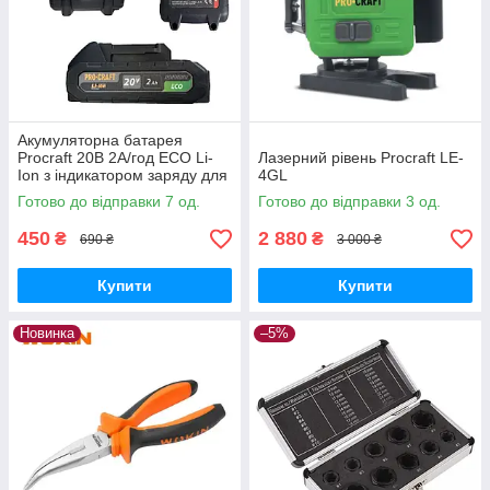
Акумуляторна батарея
Procraft 20В 2А/год ECO Li-
Лазерний рівень Procraft LE-
Ion з індикатором заряду для
4GL
інструментів лінійки
Готово до відправки 7 од.
Готово до відправки 3 од.
Прокрафт 20В
450
2 880
₴
₴
690 ₴
3 000 ₴
Купити
Купити
Новинка
–5%