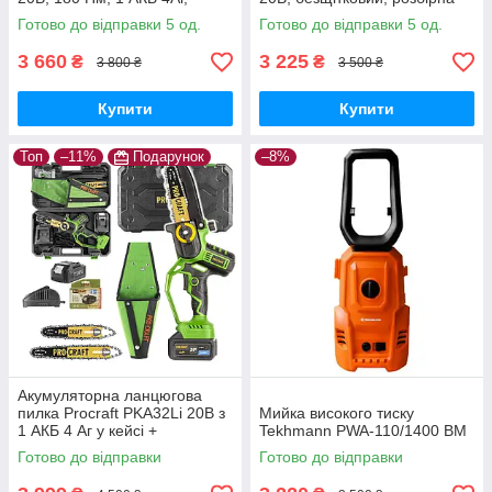
зарядний 2А, кейс,
штанга, велосипедна ручка
Готово до відправки 5 од.
Готово до відправки 5 од.
безщітковий дриль-
шурупокрут
3 660
3 225
₴
₴
3 800 ₴
3 500 ₴
Купити
Купити
Топ
–11%
Подарунок
–8%
Акумуляторна ланцюгова
пилка Procraft PKA32Li 20В з
Мийка високого тиску
1 АКБ 4 Аг у кейсі +
Tekhmann PWA-110/1400 BM
додатковий АКБ 4 Аг Type-C,
Готово до відправки
Готово до відправки
2 шини 6"/8"