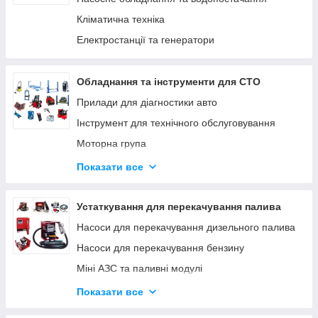
Кліматична техніка
Електростанції та генератори
Обладнання та інструменти для СТО
Прилади для діагностики авто
Інструмент для технічного обслуговування
Моторна група
Ходова група
Показати все
Гальмівна система
Трансмісія
Устаткування для перекачування палива
Інструмент для кузовних робіт
Насоси для перекачування дизельного палива
Інструмент для ремонту мотоциклів
Насоси для перекачування бензину
Міні АЗС та паливні модулі
Паливороздавальні комплекти
Показати все
Насоси для перекачування олії