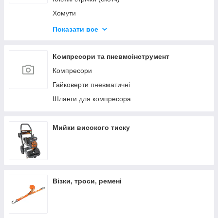
Хомути
Будівельні олівці та маркери
Показати все
Герметики та клеї
Диски відрізні
Компресори та пневмоінструмент
Компресори
Гайковерти пневматичні
Шланги для компресора
Мийки високого тиску
Візки, троси, ремені