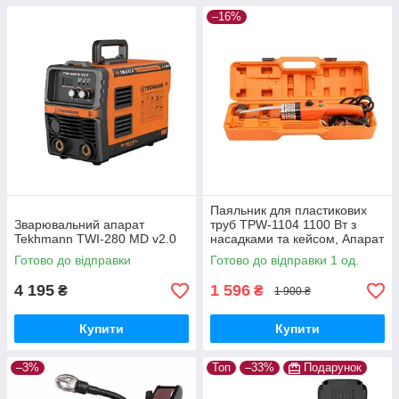
–16%
Паяльник для пластикових
Зварювальний апарат
труб TPW-1104 1100 Вт з
Tekhmann TWI-280 MD v2.0
насадками та кейсом, Апарат
для зварювання пластикових
Готово до відправки
Готово до відправки 1 од.
труб
4 195
1 596
₴
₴
1 900 ₴
Купити
Купити
–3%
Топ
–33%
Подарунок