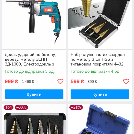
Дриль ударний по бетону,
Набір ступінчастих свердел
дереву, металу ЗЕНІТ
по металу 3 шт HSS з
ЗД-1000, Електродриль з
титановим покриттям 4–32
регулюванням швидкості
мм у кейсі
Готово до відправки 3 од.
Готово до відправки 4 од.
999
599
₴
₴
1 468 ₴
890 ₴
Купити
Купити
Топ
–38%
–21%