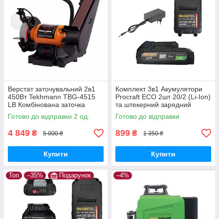
Верстат заточувальний 2в1
Комплект 3в1 Акумулятори
450Вт Tekhmann TBG-4515
Procraft ECO 2шт 20/2 (Li-Ion)
LВ Комбінована заточка
та штекерний зарядний
Техман Абразивний круг
пристрій 20В/1А
Готово до відправки 2 од.
Готово до відправки
150мм Стрічка 50мм
4 849
899
₴
₴
5 000 ₴
1 350 ₴
Купити
Купити
Топ
–35%
Подарунок
–4%