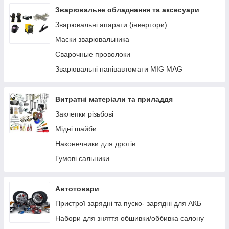
Устаткування AdBlue
Зварювальне обладнання та аксесуари
Заправні пістолети
Зварювальні апарати (інвертори)
Лічильники та витратоміри для палива
Маски зварювальника
Фільтри очищення палива
Сварочные проволоки
Паливні шланги
Зварювальні напівавтомати MIG MAG
Комплектуючі, кріплення, запчастини
Ручні насоси
Витратні матеріали та приладдя
Заклепки різьбові
Мідні шайби
Наконечники для дротів
Гумові сальники
Автотовари
Пристрої зарядні та пуско- зарядні для АКБ
Набори для зняття обшивки/оббивка салону