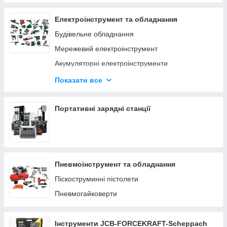
Електроінструмент та обладнання
Будівельне обладнання
Мережевий електроінструмент
Акумуляторні електроінструменти
Деревообробний інструмент
Показати все
Верстати по дереву та металу
Заточувальні верстати
Портативні зарядні станції
Пневмоінструмент та обладнання
Піскоструминні пістолети
Пневмогайковерти
Інструменти JCB-FORCEKRAFT-Scheppach