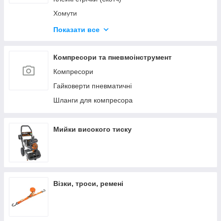
Хомути
Будівельні олівці та маркери
Показати все
Герметики та клеї
Диски відрізні
Компресори та пневмоінструмент
Компресори
Гайковерти пневматичні
Шланги для компресора
Мийки високого тиску
Візки, троси, ремені