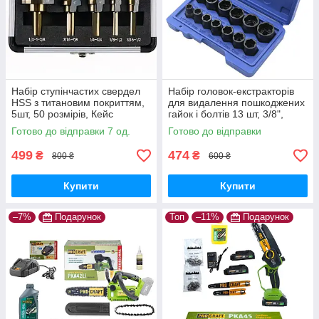
Набір ступінчастих свердел
Набір головок-екстракторів
HSS з титановим покриттям,
для видалення пошкоджених
5шт, 50 розмірів, Кейс
гайок і болтів 13 шт, 3/8",
хромомолібденова сталь,
Готово до відправки 7 од.
Готово до відправки
Кейс
499
474
₴
₴
800 ₴
600 ₴
Купити
Купити
–7%
Подарунок
Топ
–11%
Подарунок