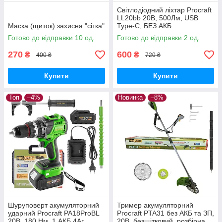
Світлодіодний ліхтар Procraft
LL20bb 20В, 500Лм, USB
Маска (щиток) захисна "сітка"
Type-C, БЕЗ АКБ
Готово до відправки 10 од.
Готово до відправки 2 од.
270
600
₴
₴
400 ₴
720 ₴
Купити
Купити
Топ
–4%
Новинка
–8%
Шуруповерт акумуляторний
Тример акумуляторний
ударний Procraft PA18ProBL
Procraft PTA31 без АКБ та ЗП,
20В, 180 Нм, 1 АКБ 4Аг,
20В, безщітковий, розбірна