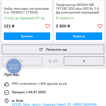
Перфоратор WOKIN WK-
Набір гвинтових екстракторів
787180 SDS-plus 800 Вт 2.8
5 ін. REWOLT (T2043)
Дж електричний мережевий
Готово до відправки 93 од.
В наявності
121
2 800
₴
₴
Купити
Купити
Показати ще
1
/ 59
КНОПКА
ЗВ'ЯЗКУ
Про нас
99% позитивних з 466 відгуків за рік
Працює з 04.07.2023
м. Київ
02130, Київ, просп. Алішера Навої, 69 +380675846458,