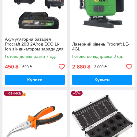
Акумуляторна батарея
Procraft 20В 2А/год ECO Li-
Лазерний рівень Procraft LE-
Ion з індикатором заряду для
4GL
інструментів лінійки
Готово до відправки 7 од.
Готово до відправки 3 од.
Прокрафт 20В
450
2 880
₴
₴
690 ₴
3 000 ₴
Купити
Купити
Новинка
–5%