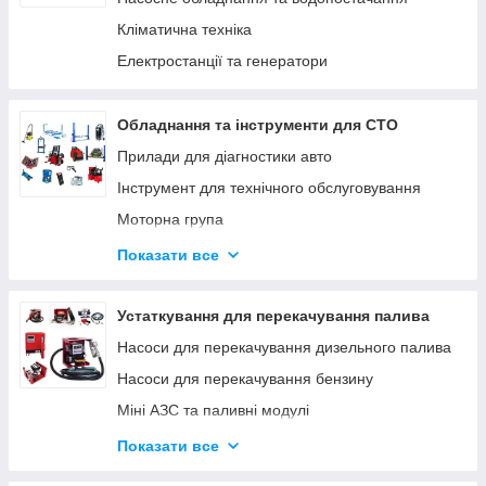
Кліматична техніка
Електростанції та генератори
Обладнання та інструменти для СТО
Прилади для діагностики авто
Інструмент для технічного обслуговування
Моторна група
Ходова група
Показати все
Гальмівна система
Трансмісія
Устаткування для перекачування палива
Інструмент для кузовних робіт
Насоси для перекачування дизельного палива
Інструмент для ремонту мотоциклів
Насоси для перекачування бензину
Міні АЗС та паливні модулі
Паливороздавальні комплекти
Показати все
Насоси для перекачування олії