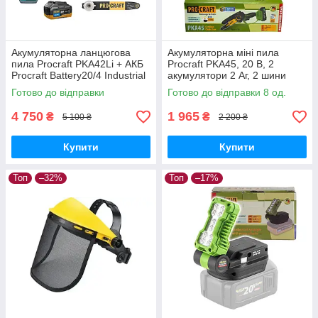
Акумуляторна ланцюгова
Акумуляторна міні пила
пила Procraft PKA42Li + АКБ
Procraft PKA45, 20 В, 2
Procraft Battery20/4 Industrial
акумулятори 2 Аг, 2 шини
20В 4Аг + ЗП Procraft
6"/8", безщіткова,
Готово до відправки
Готово до відправки 8 од.
Charger20/2,4A + Олива 1л
автоматичне змащення
4 750
1 965
₴
₴
5 100 ₴
2 200 ₴
Купити
Купити
Топ
–32%
Топ
–17%