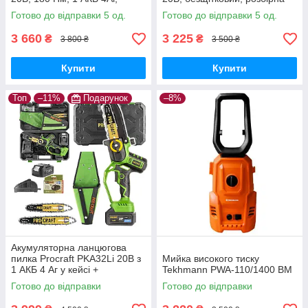
зарядний 2А, кейс,
штанга, велосипедна ручка
Готово до відправки 5 од.
Готово до відправки 5 од.
безщітковий дриль-
шурупокрут
3 660
3 225
₴
₴
3 800 ₴
3 500 ₴
Купити
Купити
Топ
–11%
Подарунок
–8%
Акумуляторна ланцюгова
пилка Procraft PKA32Li 20В з
Мийка високого тиску
1 АКБ 4 Аг у кейсі +
Tekhmann PWA-110/1400 BM
додатковий АКБ 4 Аг Type-C,
Готово до відправки
Готово до відправки
2 шини 6"/8"