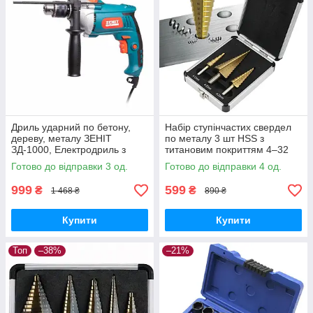
Дриль ударний по бетону,
Набір ступінчастих свердел
дереву, металу ЗЕНІТ
по металу 3 шт HSS з
ЗД-1000, Електродриль з
титановим покриттям 4–32
регулюванням швидкості
мм у кейсі
Готово до відправки 3 од.
Готово до відправки 4 од.
999
599
₴
₴
1 468 ₴
890 ₴
Купити
Купити
Топ
–38%
–21%