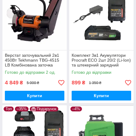
Верстат заточувальний 2в1
Комплект 3в1 Акумулятори
450Вт Tekhmann TBG-4515
Procraft ECO 2шт 20/2 (Li-Ion)
LВ Комбінована заточка
та штекерний зарядний
Техман Абразивний круг
пристрій 20В/1А
Готово до відправки 2 од.
Готово до відправки
150мм Стрічка 50мм
4 849
899
₴
₴
5 000 ₴
1 350 ₴
Купити
Купити
Топ
–35%
Подарунок
–4%