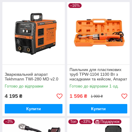
–16%
Паяльник для пластикових
Зварювальний апарат
труб TPW-1104 1100 Вт з
Tekhmann TWI-280 MD v2.0
насадками та кейсом, Апарат
для зварювання пластикових
Готово до відправки
Готово до відправки 1 од.
труб
4 195
1 596
₴
₴
1 900 ₴
Купити
Купити
–3%
Топ
–33%
Подарунок