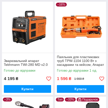
–16%
Паяльник для пластикових
Зварювальний апарат
труб TPW-1104 1100 Вт з
Tekhmann TWI-280 MD v2.0
насадками та кейсом, Апарат
для зварювання пластикових
Готово до відправки
Готово до відправки 1 од.
труб
4 195
1 596
₴
₴
1 900 ₴
Купити
Купити
–3%
Топ
–33%
Подарунок