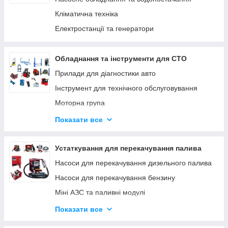
Кліматична техніка
Електростанції та генератори
Обладнання та інструменти для СТО
Прилади для діагностики авто
Інструмент для технічного обслуговування
Моторна група
Ходова група
Показати все
Гальмівна система
Трансмісія
Устаткування для перекачування палива
Інструмент для кузовних робіт
Насоси для перекачування дизельного палива
Інструмент для ремонту мотоциклів
Насоси для перекачування бензину
Міні АЗС та паливні модулі
Паливороздавальні комплекти
Показати все
Насоси для перекачування олії