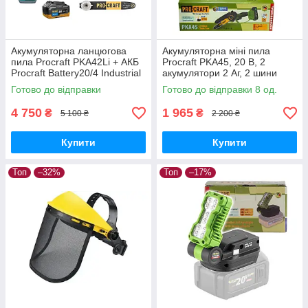
Акумуляторна ланцюгова
Акумуляторна міні пила
пила Procraft PKA42Li + АКБ
Procraft PKA45, 20 В, 2
Procraft Battery20/4 Industrial
акумулятори 2 Аг, 2 шини
20В 4Аг + ЗП Procraft
6"/8", безщіткова,
Готово до відправки
Готово до відправки 8 од.
Charger20/2,4A + Олива 1л
автоматичне змащення
4 750
1 965
₴
₴
5 100 ₴
2 200 ₴
Купити
Купити
Топ
–32%
Топ
–17%