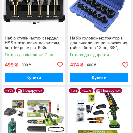
Набір ступінчастих свердел
Набір головок-екстракторів
HSS з титановим покриттям,
для видалення пошкоджених
5шт, 50 розмірів, Кейс
гайок і болтів 13 шт, 3/8",
хромомолібденова сталь,
Готово до відправки 7 од.
Готово до відправки
Кейс
499
474
₴
₴
800 ₴
600 ₴
Купити
Купити
–7%
Подарунок
Топ
–11%
Подарунок