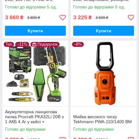
зарядний 2А, кейс,
штанга, велосипедна ручка
Готово до відправки 5 од.
Готово до відправки 5 од.
безщітковий дриль-
шурупокрут
3 660
3 225
₴
₴
3 800 ₴
3 500 ₴
Купити
Купити
Топ
–11%
Подарунок
–8%
Акумуляторна ланцюгова
пилка Procraft PKA32Li 20В з
Мийка високого тиску
1 АКБ 4 Аг у кейсі +
Tekhmann PWA-110/1400 BM
додатковий АКБ 4 Аг Type-C,
Готово до відправки
Готово до відправки
2 шини 6"/8"