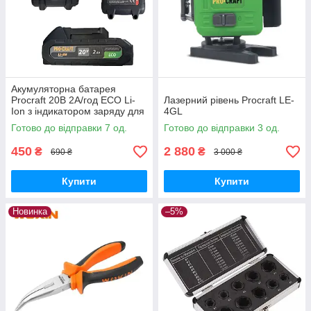
Акумуляторна батарея
Procraft 20В 2А/год ECO Li-
Лазерний рівень Procraft LE-
Ion з індикатором заряду для
4GL
інструментів лінійки
Готово до відправки 7 од.
Готово до відправки 3 од.
Прокрафт 20В
450
2 880
₴
₴
690 ₴
3 000 ₴
Купити
Купити
Новинка
–5%