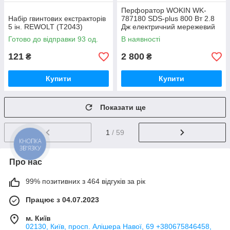
Перфоратор WOKIN WK-
Набір гвинтових екстракторів
787180 SDS-plus 800 Вт 2.8
5 ін. REWOLT (T2043)
Дж електричний мережевий
Готово до відправки 93 од.
В наявності
121
2 800
₴
₴
Купити
Купити
Показати ще
1
/ 59
КНОПКА
ЗВ'ЯЗКУ
Про нас
99% позитивних з 464 відгуків за рік
Працює з 04.07.2023
м. Київ
02130, Київ, просп. Алішера Навої, 69 +380675846458,