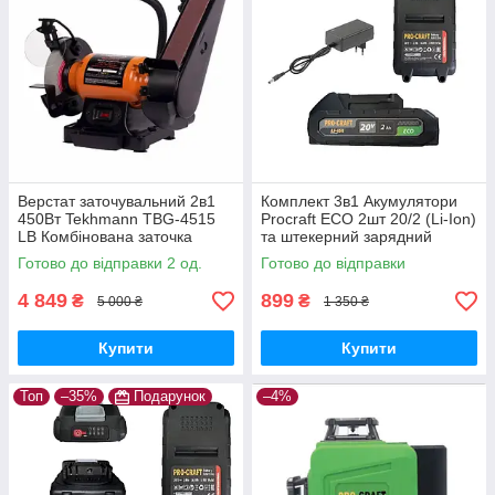
Верстат заточувальний 2в1
Комплект 3в1 Акумулятори
450Вт Tekhmann TBG-4515
Procraft ECO 2шт 20/2 (Li-Ion)
LВ Комбінована заточка
та штекерний зарядний
Техман Абразивний круг
пристрій 20В/1А
Готово до відправки 2 од.
Готово до відправки
150мм Стрічка 50мм
4 849
899
₴
₴
5 000 ₴
1 350 ₴
Купити
Купити
Топ
–35%
Подарунок
–4%