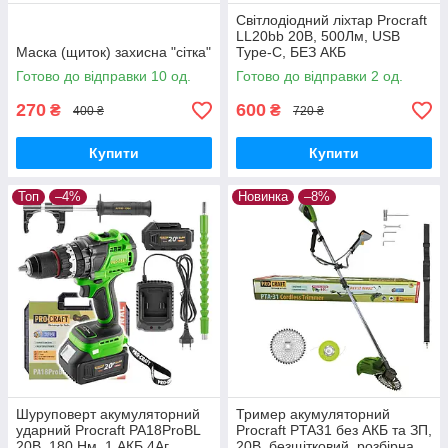
Світлодіодний ліхтар Procraft
LL20bb 20В, 500Лм, USB
Маска (щиток) захисна "сітка"
Type-C, БЕЗ АКБ
Готово до відправки 10 од.
Готово до відправки 2 од.
270
600
₴
₴
400 ₴
720 ₴
Купити
Купити
Топ
–4%
Новинка
–8%
Шуруповерт акумуляторний
Тример акумуляторний
ударний Procraft PA18ProBL
Procraft PTA31 без АКБ та ЗП,
20В, 180 Нм, 1 АКБ 4Аг,
20В, безщітковий, розбірна