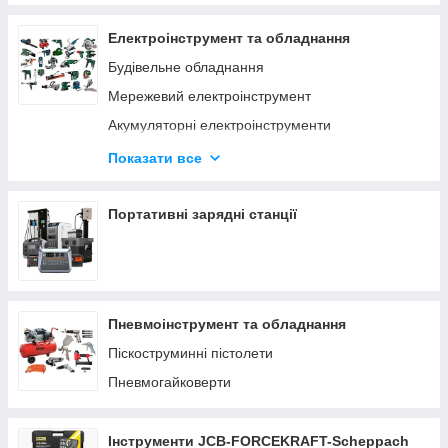
Електроінструмент та обладнання
Будівельне обладнання
Мережевий електроінструмент
Акумуляторні електроінструменти
Деревообробний інструмент
Показати все
Верстати по дереву та металу
Заточувальні верстати
Портативні зарядні станції
Пневмоінструмент та обладнання
Піскоструминні пістолети
Пневмогайковерти
Інструменти JCB-FORCEKRAFT-Scheppach