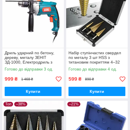
Дриль ударний по бетону,
Набір ступінчастих свердел
дереву, металу ЗЕНІТ
по металу 3 шт HSS з
ЗД-1000, Електродриль з
титановим покриттям 4–32
регулюванням швидкості
мм у кейсі
Готово до відправки 3 од.
Готово до відправки 4 од.
999
599
₴
₴
1 468 ₴
890 ₴
Купити
Купити
Топ
–38%
–21%