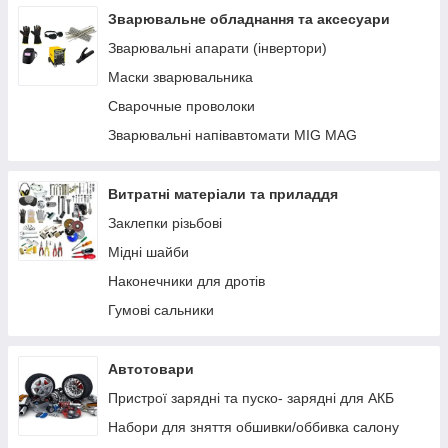
Устаткування AdBlue
Зварювальне обладнання та аксесуари
Заправні пістолети
Зварювальні апарати (інвертори)
Лічильники та витратоміри для палива
Маски зварювальника
Фільтри очищення палива
Сварочные проволоки
Паливні шланги
Зварювальні напівавтомати MIG MAG
Комплектуючі, кріплення, запчастини
Ручні насоси
Витратні матеріали та приладдя
Заклепки різьбові
Мідні шайби
Наконечники для дротів
Гумові сальники
Автотовари
Пристрої зарядні та пуско- зарядні для АКБ
Набори для зняття обшивки/оббивка салону