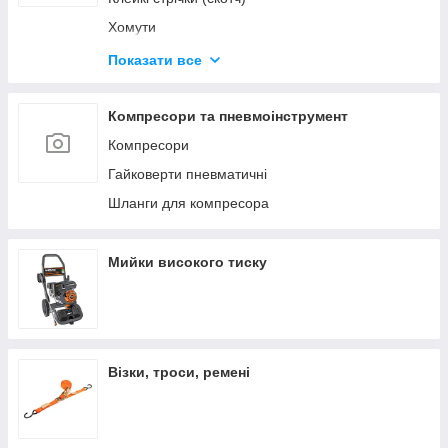
Хомути
Будівельні олівці та маркери
Показати все
Герметики та клеї
Диски відрізні
Компресори та пневмоінструмент
Компресори
Гайковерти пневматичні
Шланги для компресора
Мийки високого тиску
Візки, троси, ремені