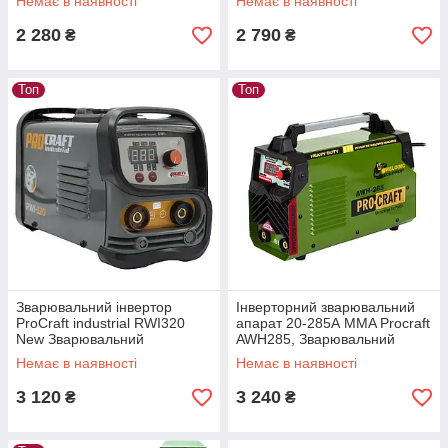
Немає в наявності
Немає в наявності
Прокрафт, Гарантія 3 роки
гаража
2 280
2 790
₴
₴
Топ
Топ
Зварювальний інвертор
Інверторний зварювальний
ProCraft industrial RWI320
апарат 20-285А MMA Procraft
New Зварювальний
AWH285, Зварювальний
інверторний апарат
автомат, Зварювання для
Немає в наявності
Немає в наявності
Прокрафт для дому Гарантія
дому, Гарантія 3 роки
3 роки
3 120
3 240
₴
₴