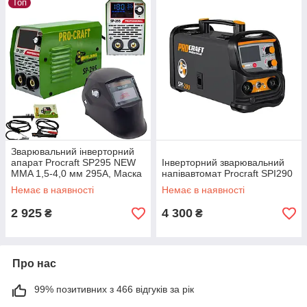
Топ
Зварювальний інверторний
апарат Procraft SP295 NEW
Інверторний зварювальний
MMA 1,5-4,0 мм 295А, Маска
напівавтомат Procraft SPI290
зварювальна в комплекті,
Немає в наявності
Немає в наявності
Гарантія 3 роки
2 925
4 300
₴
₴
Про нас
99% позитивних з 466 відгуків за рік