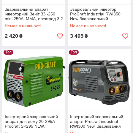
Зварювальний апарат
Зварювальний інвертор
інверторний Зеніт ЗЗІ-250
ProCraft Industrial RWI350
mini 250А, MMA, електрод 3.2
New Зварювальний
мм, компактний
інверторний апарат
Немає в наявності
Немає в наявності
Прокрафт Гарантія 3 роки
2 420
3 495
₴
₴
Топ
Топ
Інверторний зварювальний
Інверторний зварювальний
апарат для дому 20-295А
апарат Procraft industrial
Procraft SP295 NEW,
RWI300 New, Зварювання
Зварювальний автомат
інверторне для дому, дачі та