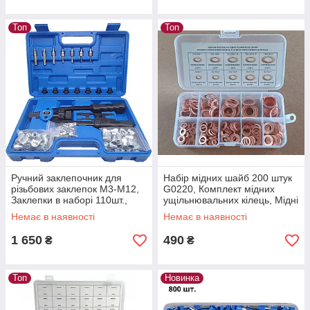
Топ
Топ
Ручний заклепочник для
Набір мідних шайб 200 штук
різьбових заклепок М3-М12,
G0220, Комплект мідних
Заклепки в наборі 110шт.,
ущільнювальних кілець, Мідні
Заклепочник механічний
плоскі прокладки, Мідна
Немає в наявності
Немає в наявності
дворучний
шайба
1 650
490
₴
₴
Топ
Новинка