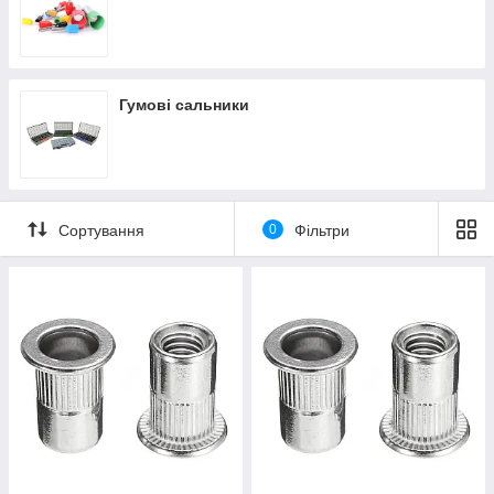
Гумові сальники
Сортування
0
Фільтри