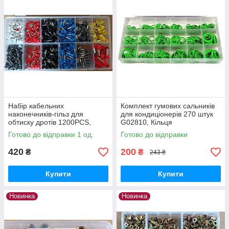
Набір кабельних
Комплект гумових сальників
наконечників-гільз для
для кондиціонерів 270 штук
обтиску дротів 1200PCS,
G02810, Кільця
З'єднувач дроту трубчастий
ущільнювачів, Витратні
Готово до відправки 1 од.
Готово до відправки
обтискний
матеріали
420
200
₴
₴
243 ₴
Купити
Купити
Новинка
Новинка