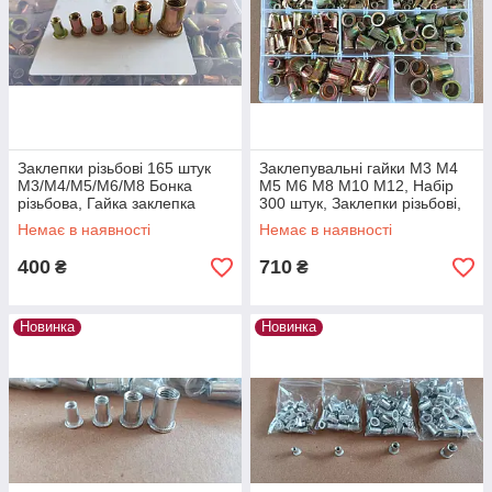
Заклепки різьбові 165 штук
Заклепувальні гайки M3 M4
M3/M4/M5/M6/M8 Бонка
M5 M6 M8 М10 М12, Набір
різьбова, Гайка заклепка
300 штук, Заклепки різьбові,
витяжна, Клепальна гайка
Гайка закладна заклепка,
Немає в наявності
Немає в наявності
різьбова
Бонка
400
710
₴
₴
Новинка
Новинка