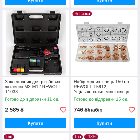
Купити
Купити
Новинка
Заклепочник для різьбових
Набір мідних кілець 150 шт
заклепок М3-М12 REWOLT
REWOLT T5912,
T1038
Ущільнювальні мідні кільця,
Шайба мідна ущільнювальна
Готово до відправки 11 од.
Готово до відправки 15 од.
кільце мідне
2 585
746
₴
₴/набір
Купити
Купити
Топ
Топ
–18%