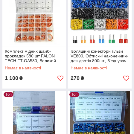
Комплект мідних шайб-
Ізоляційні конектори гільзи
прокладок 580 шт FALON
VE800, Обтискні наконечники
TECH FT-OA580, Великий
для дротів 800шт., З'єднувач
набір мідних шайб, Мідні
дроту трубчастий
Немає в наявності
Немає в наявності
плоскі прокладки
1 100
270
₴
₴
Топ
Топ