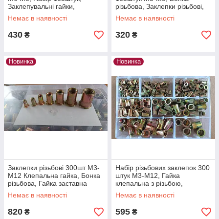
Заклепувальні гайки,
різьбова, Заклепки різьбові,
Різьбова бонка, Гайка
Гайка закладна заклепка М3-
Немає в наявності
Немає в наявності
закладна заклепка
М8
430
320
₴
₴
Новинка
Новинка
Заклепки різьбові 300шт M3-
Набір різьбових заклепок 300
М12 Клепальна гайка, Бонка
штук M3-М12, Гайка
різьбова, Гайка заставна
клепальна з різьбою,
заклепка, Гвинтові заклепки
Різьбова заклепка, Гайка
Немає в наявності
Немає в наявності
клепальна
820
595
₴
₴