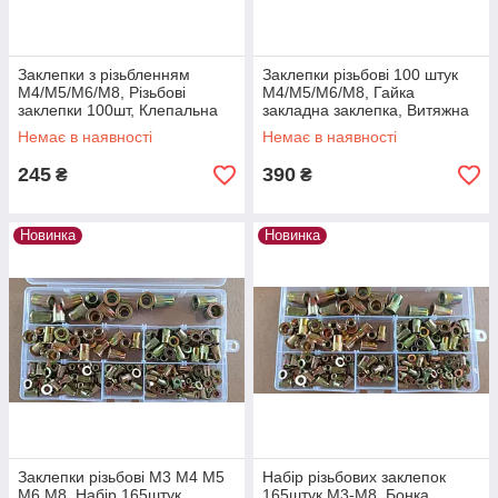
Заклепки з різьбленням
Заклепки різьбові 100 штук
M4/M5/M6/M8, Різьбові
M4/M5/M6/M8, Гайка
заклепки 100шт, Клепальна
закладна заклепка, Витяжна
гайка, Бонка різьбова, Гайка
заклепка, Різьбова бонка
Немає в наявності
Немає в наявності
закладна
заклепка
245
390
₴
₴
Новинка
Новинка
Заклепки різьбові M3 M4 M5
Набір різьбових заклепок
M6 M8, Набір 165штук,
165штук M3-M8, Бонка