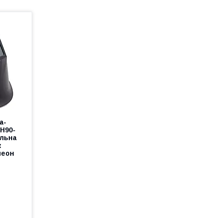
а-
PH90-
альна
к
леон