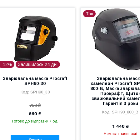
Топ
–12%
Залишилось 24 дні
Зварювальна маска Procraft
Зварювальна маск
SPH90-30
хамелеон Procraft S
800-B, Маска зварюв
SPH90_30
Прокрафт, Щито
зварювальний хаме
Гарантія 3 роки
750 ₴
SPH90_800_B
660 ₴
Готово до відправки 7 од.
1 440 ₴
Немає в наявності
Купити