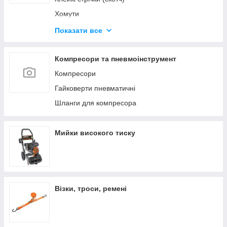
Хомути
Будівельні олівці та маркери
Показати все
Герметики та клеї
Диски відрізні
Компресори та пневмоінструмент
Компресори
Гайковерти пневматичні
Шланги для компресора
Мийки високого тиску
Візки, троси, ремені