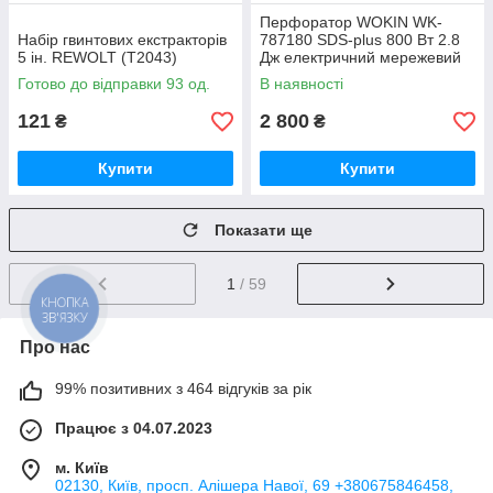
Перфоратор WOKIN WK-
Набір гвинтових екстракторів
787180 SDS-plus 800 Вт 2.8
5 ін. REWOLT (T2043)
Дж електричний мережевий
Готово до відправки 93 од.
В наявності
121
2 800
₴
₴
Купити
Купити
Показати ще
1
/ 59
КНОПКА
ЗВ'ЯЗКУ
Про нас
99% позитивних з 464 відгуків за рік
Працює з 04.07.2023
м. Київ
02130, Київ, просп. Алішера Навої, 69 +380675846458,