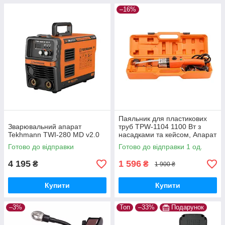
–16%
Паяльник для пластикових
Зварювальний апарат
труб TPW-1104 1100 Вт з
Tekhmann TWI-280 MD v2.0
насадками та кейсом, Апарат
для зварювання пластикових
Готово до відправки
Готово до відправки 1 од.
труб
4 195
1 596
₴
₴
1 900 ₴
Купити
Купити
–3%
Топ
–33%
Подарунок