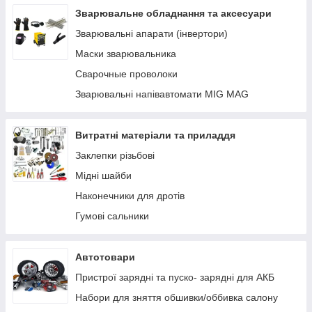
Устаткування AdBlue
Зварювальне обладнання та аксесуари
Заправні пістолети
Зварювальні апарати (інвертори)
Лічильники та витратоміри для палива
Маски зварювальника
Фільтри очищення палива
Сварочные проволоки
Паливні шланги
Зварювальні напівавтомати MIG MAG
Комплектуючі, кріплення, запчастини
Ручні насоси
Витратні матеріали та приладдя
Заклепки різьбові
Мідні шайби
Наконечники для дротів
Гумові сальники
Автотовари
Пристрої зарядні та пуско- зарядні для АКБ
Набори для зняття обшивки/оббивка салону