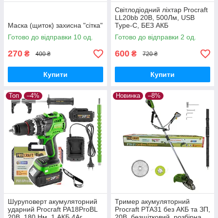
Світлодіодний ліхтар Procraft
LL20bb 20В, 500Лм, USB
Маска (щиток) захисна "сітка"
Type-C, БЕЗ АКБ
Готово до відправки 10 од.
Готово до відправки 2 од.
270
600
₴
₴
400 ₴
720 ₴
Купити
Купити
Топ
–4%
Новинка
–8%
Шуруповерт акумуляторний
Тример акумуляторний
ударний Procraft PA18ProBL
Procraft PTA31 без АКБ та ЗП,
20В, 180 Нм, 1 АКБ 4Аг,
20В, безщітковий, розбірна