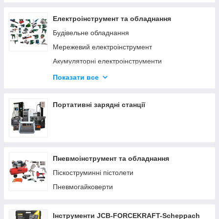
Електроінструмент та обладнання
Будівельне обладнання
Мережевий електроінструмент
Акумуляторні електроінструменти
Деревообробний інструмент
Показати все
Верстати по дереву та металу
Заточувальні верстати
Портативні зарядні станції
Пневмоінструмент та обладнання
Піскоструминні пістолети
Пневмогайковерти
Інструменти JCB-FORCEKRAFT-Scheppach