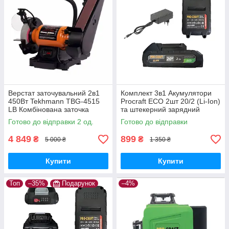
Верстат заточувальний 2в1
Комплект 3в1 Акумулятори
450Вт Tekhmann TBG-4515
Procraft ECO 2шт 20/2 (Li-Ion)
LВ Комбінована заточка
та штекерний зарядний
Техман Абразивний круг
пристрій 20В/1А
Готово до відправки 2 од.
Готово до відправки
150мм Стрічка 50мм
4 849
899
₴
₴
5 000 ₴
1 350 ₴
Купити
Купити
Топ
–35%
Подарунок
–4%