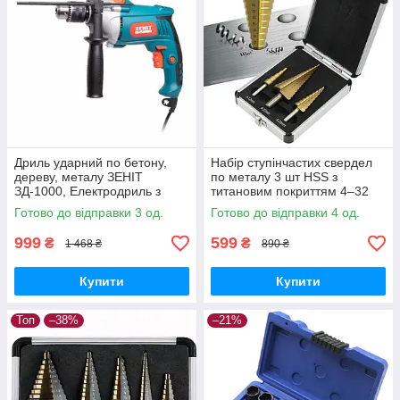
Дриль ударний по бетону,
Набір ступінчастих свердел
дереву, металу ЗЕНІТ
по металу 3 шт HSS з
ЗД-1000, Електродриль з
титановим покриттям 4–32
регулюванням швидкості
мм у кейсі
Готово до відправки 3 од.
Готово до відправки 4 од.
999
599
₴
₴
1 468 ₴
890 ₴
Купити
Купити
Топ
–38%
–21%