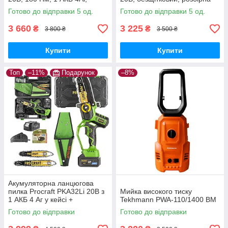
зарядний 2А, кейс,
штанга, велосипедна ручка
Готово до відправки 5 од.
Готово до відправки 5 од.
безщітковий дриль-
шурупокрут
3 660
3 225
₴
₴
3 800 ₴
3 500 ₴
Купити
Купити
Топ
–11%
Подарунок
–8%
Акумуляторна ланцюгова
пилка Procraft PKA32Li 20В з
Мийка високого тиску
1 АКБ 4 Аг у кейсі +
Tekhmann PWA-110/1400 BM
додатковий АКБ 4 Аг Type-C,
Готово до відправки
Готово до відправки
2 шини 6"/8"