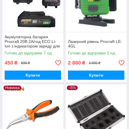
Акумуляторна батарея
Procraft 20В 2А/год ECO Li-
Лазерний рівень Procraft LE-
Ion з індикатором заряду для
4GL
інструментів лінійки
Готово до відправки 7 од.
Готово до відправки 3 од.
Прокрафт 20В
450
2 880
₴
₴
690 ₴
3 000 ₴
Купити
Купити
Новинка
–5%