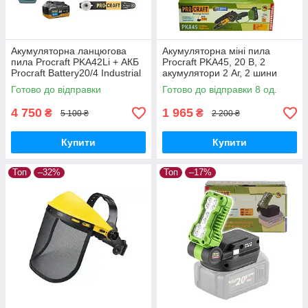
Акумуляторна ланцюгова
Акумуляторна міні пила
пила Procraft PKA42Li + АКБ
Procraft PKA45, 20 В, 2
Procraft Battery20/4 Industrial
акумулятори 2 Аг, 2 шини
20В 4Аг + ЗП Procraft
6"/8", безщіткова,
Готово до відправки
Готово до відправки 8 од.
Charger20/2,4A + Олива 1л
автоматичне змащення
4 750
1 965
₴
₴
5 100 ₴
2 200 ₴
Купити
Купити
Топ
–32%
Топ
–17%