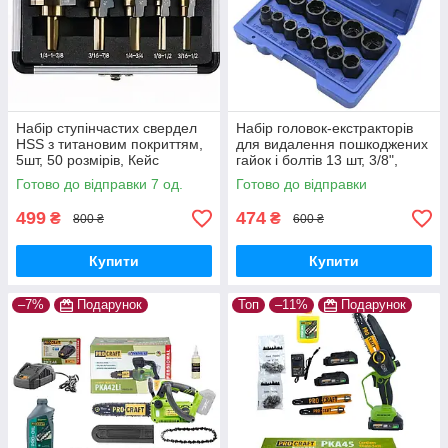
Набір ступінчастих свердел
Набір головок-екстракторів
HSS з титановим покриттям,
для видалення пошкоджених
5шт, 50 розмірів, Кейс
гайок і болтів 13 шт, 3/8",
хромомолібденова сталь,
Готово до відправки 7 од.
Готово до відправки
Кейс
499
474
₴
₴
800 ₴
600 ₴
Купити
Купити
–7%
Подарунок
Топ
–11%
Подарунок