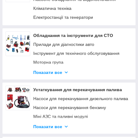
Кліматична техніка
Електростанції та генератори
Обладнання та інструменти для СТО
Прилади для діагностики авто
Інструмент для технічного обслуговування
Моторна група
Ходова група
Показати все
Гальмівна система
Трансмісія
Устаткування для перекачування палива
Інструмент для кузовних робіт
Насоси для перекачування дизельного палива
Інструмент для ремонту мотоциклів
Насоси для перекачування бензину
Міні АЗС та паливні модулі
Паливороздавальні комплекти
Показати все
Насоси для перекачування олії