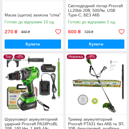
Світлодіодний ліхтар Procraft
LL20bb 20В, 500Лм, USB
Маска (щиток) захисна "сітка"
Type-C, БЕЗ АКБ
Готово до відправки 10 од.
Готово до відправки 2 од.
270
600
₴
₴
400 ₴
720 ₴
Купити
Купити
Топ
–4%
Новинка
–8%
Шуруповерт акумуляторний
Тример акумуляторний
ударний Procraft PA18ProBL
Procraft PTA31 без АКБ та ЗП,
20В, 180 Нм, 1 АКБ 4Аг,
20В, безщітковий, розбірна