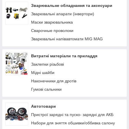
Устаткування AdBlue
Зварювальне обладнання та аксесуари
Заправні пістолети
Зварювальні апарати (інвертори)
Лічильники та витратоміри для палива
Маски зварювальника
Фільтри очищення палива
Сварочные проволоки
Паливні шланги
Зварювальні напівавтомати MIG MAG
Комплектуючі, кріплення, запчастини
Ручні насоси
Витратні матеріали та приладдя
Заклепки різьбові
Мідні шайби
Наконечники для дротів
Гумові сальники
Автотовари
Пристрої зарядні та пуско- зарядні для АКБ
Набори для зняття обшивки/оббивка салону