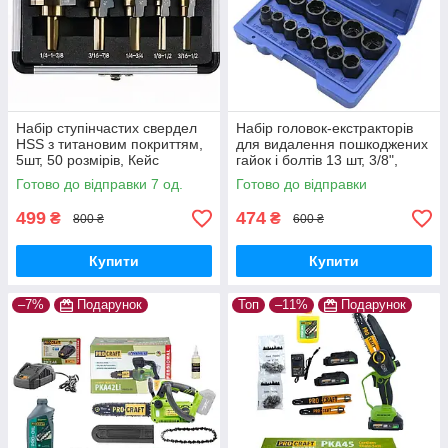
Набір ступінчастих свердел
Набір головок-екстракторів
HSS з титановим покриттям,
для видалення пошкоджених
5шт, 50 розмірів, Кейс
гайок і болтів 13 шт, 3/8",
хромомолібденова сталь,
Готово до відправки 7 од.
Готово до відправки
Кейс
499
474
₴
₴
800 ₴
600 ₴
Купити
Купити
–7%
Подарунок
Топ
–11%
Подарунок