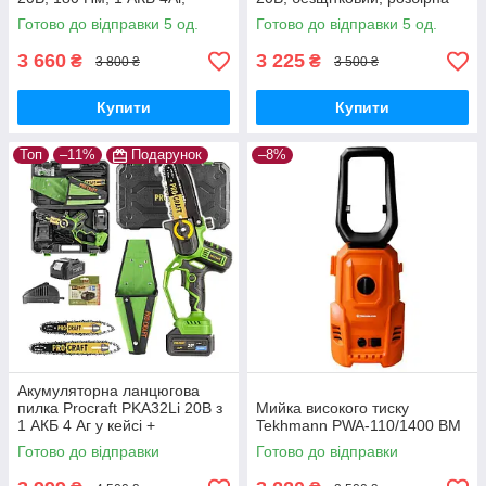
зарядний 2А, кейс,
штанга, велосипедна ручка
Готово до відправки 5 од.
Готово до відправки 5 од.
безщітковий дриль-
шурупокрут
3 660
3 225
₴
₴
3 800 ₴
3 500 ₴
Купити
Купити
Топ
–11%
Подарунок
–8%
Акумуляторна ланцюгова
пилка Procraft PKA32Li 20В з
Мийка високого тиску
1 АКБ 4 Аг у кейсі +
Tekhmann PWA-110/1400 BM
додатковий АКБ 4 Аг Type-C,
Готово до відправки
Готово до відправки
2 шини 6"/8"