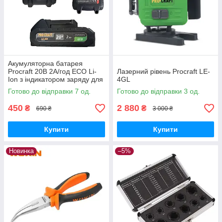
Акумуляторна батарея
Procraft 20В 2А/год ECO Li-
Лазерний рівень Procraft LE-
Ion з індикатором заряду для
4GL
інструментів лінійки
Готово до відправки 7 од.
Готово до відправки 3 од.
Прокрафт 20В
450
2 880
₴
₴
690 ₴
3 000 ₴
Купити
Купити
Новинка
–5%