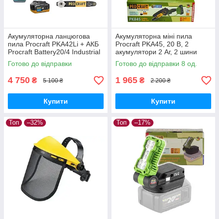
Акумуляторна ланцюгова
Акумуляторна міні пила
пила Procraft PKA42Li + АКБ
Procraft PKA45, 20 В, 2
Procraft Battery20/4 Industrial
акумулятори 2 Аг, 2 шини
20В 4Аг + ЗП Procraft
6"/8", безщіткова,
Готово до відправки
Готово до відправки 8 од.
Charger20/2,4A + Олива 1л
автоматичне змащення
4 750
1 965
₴
₴
5 100 ₴
2 200 ₴
Купити
Купити
Топ
–32%
Топ
–17%