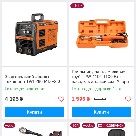
–16%
Паяльник для пластикових
Зварювальний апарат
труб TPW-1104 1100 Вт з
Tekhmann TWI-280 MD v2.0
насадками та кейсом, Апарат
для зварювання пластикових
Готово до відправки
Готово до відправки 1 од.
труб
4 195
1 596
₴
₴
1 900 ₴
Купити
Купити
–3%
Топ
–33%
Подарунок