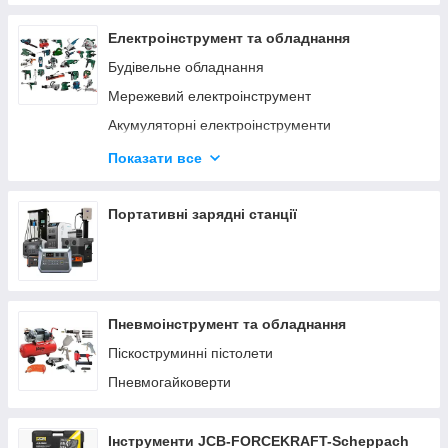
Електроінструмент та обладнання
Будівельне обладнання
Мережевий електроінструмент
Акумуляторні електроінструменти
Деревообробний інструмент
Показати все
Верстати по дереву та металу
Заточувальні верстати
Портативні зарядні станції
Пневмоінструмент та обладнання
Піскоструминні пістолети
Пневмогайковерти
Інструменти JCB-FORCEKRAFT-Scheppach