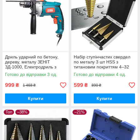
Дриль ударний по бетону,
Набір ступінчастих свердел
дереву, металу ЗЕНІТ
по металу 3 шт HSS з
ЗД-1000, Електродриль з
титановим покриттям 4–32
регулюванням швидкості
мм у кейсі
Готово до відправки 3 од.
Готово до відправки 4 од.
999
599
₴
₴
1 468 ₴
890 ₴
Купити
Купити
Топ
–38%
–21%