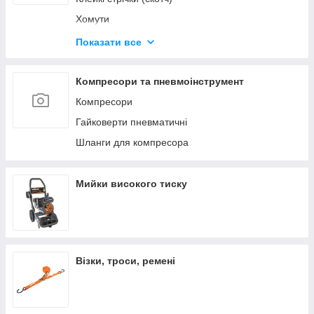
Хомути
Будівельні олівці та маркери
Показати все
Герметики та клеї
Диски відрізні
Компресори та пневмоінструмент
Компресори
Гайковерти пневматичні
Шланги для компресора
Мийки високого тиску
Візки, троси, ремені