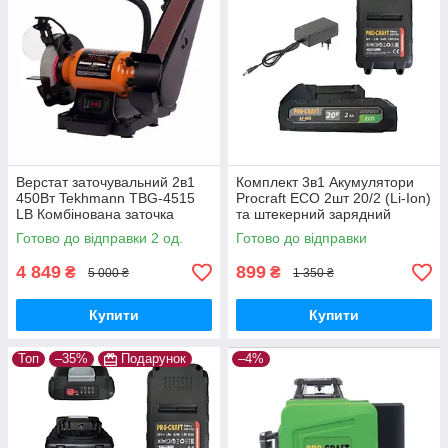
Верстат заточувальний 2в1
Комплект 3в1 Акумулятори
450Вт Tekhmann TBG-4515
Procraft ECO 2шт 20/2 (Li-Ion)
LВ Комбінована заточка
та штекерний зарядний
Техман Абразивний круг
пристрій 20В/1А
Готово до відправки 2 од.
Готово до відправки
150мм Стрічка 50мм
4 849
899
₴
₴
5 000 ₴
1 350 ₴
Купити
Купити
Топ
–35%
Подарунок
–4%