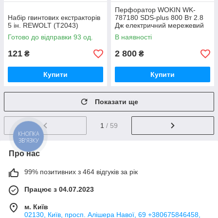
Перфоратор WOKIN WK-
Набір гвинтових екстракторів
787180 SDS-plus 800 Вт 2.8
5 ін. REWOLT (T2043)
Дж електричний мережевий
Готово до відправки 93 од.
В наявності
121
2 800
₴
₴
Купити
Купити
Показати ще
1
/ 59
КНОПКА
ЗВ'ЯЗКУ
Про нас
99% позитивних з 464 відгуків за рік
Працює з 04.07.2023
м. Київ
02130, Київ, просп. Алішера Навої, 69 +380675846458,