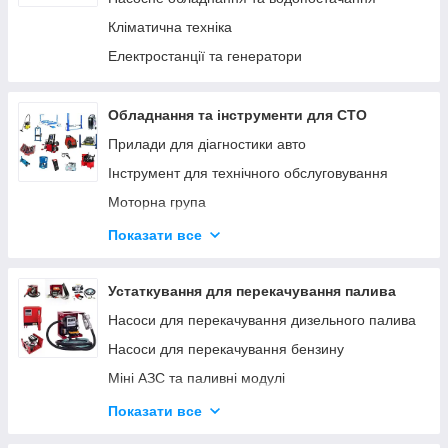
Кліматична техніка
Електростанції та генератори
Обладнання та інструменти для СТО
Прилади для діагностики авто
Інструмент для технічного обслуговування
Моторна група
Ходова група
Показати все
Гальмівна система
Трансмісія
Устаткування для перекачування палива
Інструмент для кузовних робіт
Насоси для перекачування дизельного палива
Інструмент для ремонту мотоциклів
Насоси для перекачування бензину
Міні АЗС та паливні модулі
Паливороздавальні комплекти
Показати все
Насоси для перекачування олії