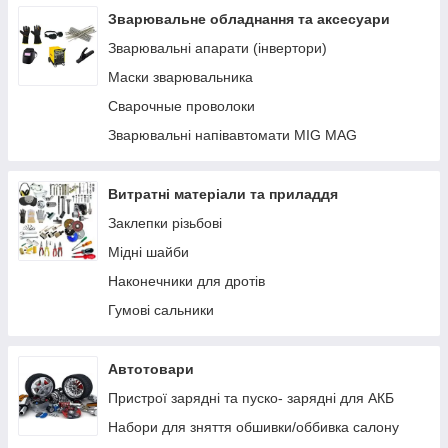
Устаткування AdBlue
Зварювальне обладнання та аксесуари
Заправні пістолети
Зварювальні апарати (інвертори)
Лічильники та витратоміри для палива
Маски зварювальника
Фільтри очищення палива
Сварочные проволоки
Паливні шланги
Зварювальні напівавтомати MIG MAG
Комплектуючі, кріплення, запчастини
Ручні насоси
Витратні матеріали та приладдя
Заклепки різьбові
Мідні шайби
Наконечники для дротів
Гумові сальники
Автотовари
Пристрої зарядні та пуско- зарядні для АКБ
Набори для зняття обшивки/оббивка салону