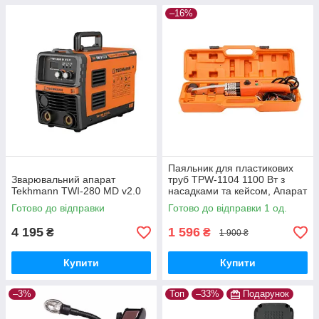
–16%
Паяльник для пластикових
Зварювальний апарат
труб TPW-1104 1100 Вт з
Tekhmann TWI-280 MD v2.0
насадками та кейсом, Апарат
для зварювання пластикових
Готово до відправки
Готово до відправки 1 од.
труб
4 195
1 596
₴
₴
1 900 ₴
Купити
Купити
–3%
Топ
–33%
Подарунок