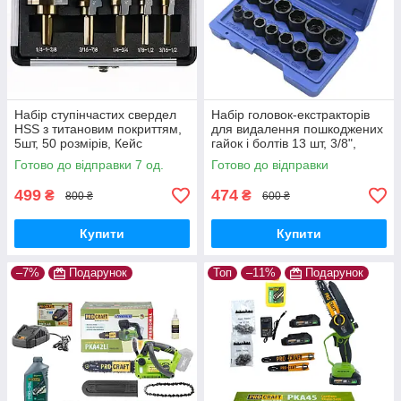
Набір ступінчастих свердел
Набір головок-екстракторів
HSS з титановим покриттям,
для видалення пошкоджених
5шт, 50 розмірів, Кейс
гайок і болтів 13 шт, 3/8",
хромомолібденова сталь,
Готово до відправки 7 од.
Готово до відправки
Кейс
499
474
₴
₴
800 ₴
600 ₴
Купити
Купити
–7%
Подарунок
Топ
–11%
Подарунок