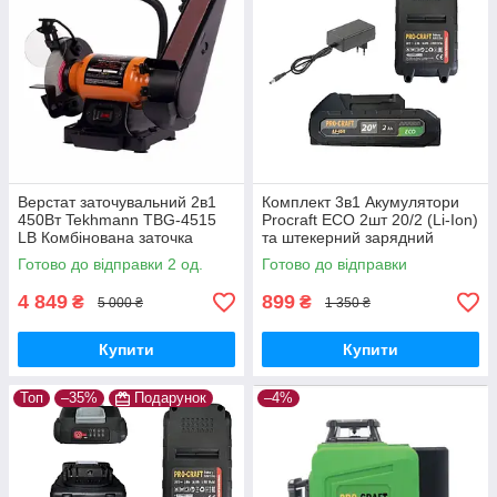
Верстат заточувальний 2в1
Комплект 3в1 Акумулятори
450Вт Tekhmann TBG-4515
Procraft ECO 2шт 20/2 (Li-Ion)
LВ Комбінована заточка
та штекерний зарядний
Техман Абразивний круг
пристрій 20В/1А
Готово до відправки 2 од.
Готово до відправки
150мм Стрічка 50мм
4 849
899
₴
₴
5 000 ₴
1 350 ₴
Купити
Купити
Топ
–35%
Подарунок
–4%