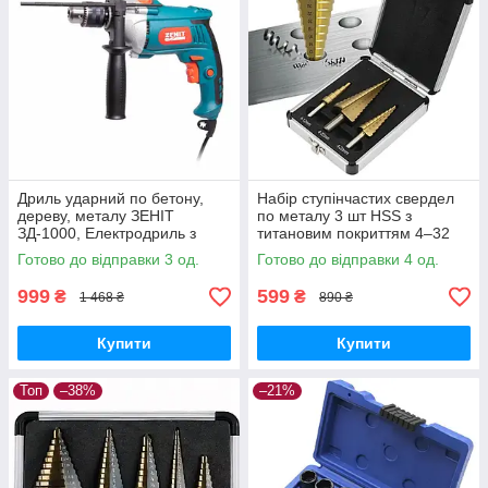
Дриль ударний по бетону,
Набір ступінчастих свердел
дереву, металу ЗЕНІТ
по металу 3 шт HSS з
ЗД-1000, Електродриль з
титановим покриттям 4–32
регулюванням швидкості
мм у кейсі
Готово до відправки 3 од.
Готово до відправки 4 од.
999
599
₴
₴
1 468 ₴
890 ₴
Купити
Купити
Топ
–38%
–21%