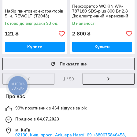
Перфоратор WOKIN WK-
Набір гвинтових екстракторів
787180 SDS-plus 800 Вт 2.8
5 ін. REWOLT (T2043)
Дж електричний мережевий
Готово до відправки 93 од.
В наявності
121
2 800
₴
₴
Купити
Купити
Показати ще
1
/ 59
КНОПКА
ЗВ'ЯЗКУ
Про нас
99% позитивних з 464 відгуків за рік
Працює з 04.07.2023
м. Київ
02130, Київ, просп. Алішера Навої, 69 +380675846458,