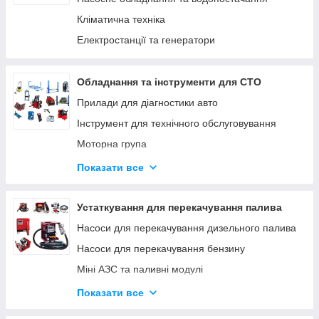
Кліматична техніка
Електростанції та генератори
Обладнання та інструменти для СТО
Прилади для діагностики авто
Інструмент для технічного обслуговування
Моторна група
Ходова група
Показати все
Гальмівна система
Трансмісія
Устаткування для перекачування палива
Інструмент для кузовних робіт
Насоси для перекачування дизельного палива
Інструмент для ремонту мотоциклів
Насоси для перекачування бензину
Міні АЗС та паливні модулі
Паливороздавальні комплекти
Показати все
Насоси для перекачування олії