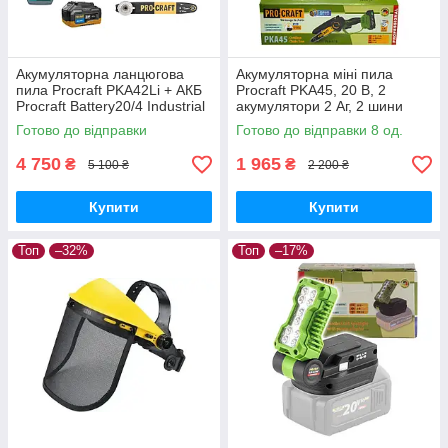
Акумуляторна ланцюгова
Акумуляторна міні пила
пила Procraft PKA42Li + АКБ
Procraft PKA45, 20 В, 2
Procraft Battery20/4 Industrial
акумулятори 2 Аг, 2 шини
20В 4Аг + ЗП Procraft
6"/8", безщіткова,
Готово до відправки
Готово до відправки 8 од.
Charger20/2,4A + Олива 1л
автоматичне змащення
4 750
1 965
₴
₴
5 100 ₴
2 200 ₴
Купити
Купити
Топ
–32%
Топ
–17%