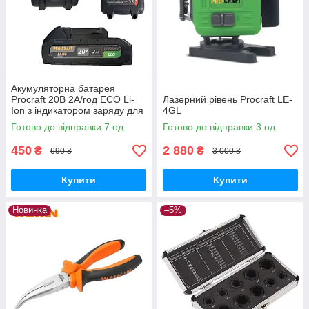
Акумуляторна батарея
Procraft 20В 2А/год ECO Li-
Лазерний рівень Procraft LE-
Ion з індикатором заряду для
4GL
інструментів лінійки
Готово до відправки 7 од.
Готово до відправки 3 од.
Прокрафт 20В
450
2 880
₴
₴
690 ₴
3 000 ₴
Купити
Купити
Новинка
–5%