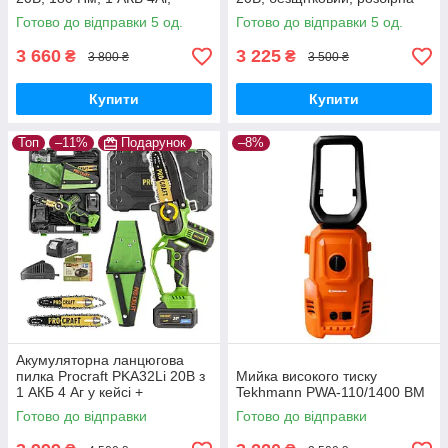
зарядний 2А, кейс,
штанга, велосипедна ручка
Готово до відправки 5 од.
Готово до відправки 5 од.
безщітковий дриль-
шурупокрут
3 660
3 225
₴
₴
3 800 ₴
3 500 ₴
Купити
Купити
Топ
–11%
Подарунок
–8%
Акумуляторна ланцюгова
пилка Procraft PKA32Li 20В з
Мийка високого тиску
1 АКБ 4 Аг у кейсі +
Tekhmann PWA-110/1400 BM
додатковий АКБ 4 Аг Type-C,
Готово до відправки
Готово до відправки
2 шини 6"/8"