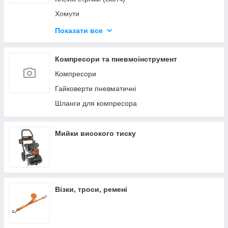
Хомути
Будівельні олівці та маркери
Показати все
Герметики та клеї
Диски відрізні
Компресори та пневмоінструмент
Компресори
Гайковерти пневматичні
Шланги для компресора
Мийки високого тиску
Візки, троси, ремені