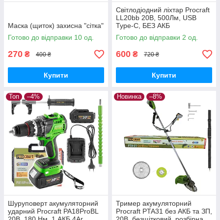
Світлодіодний ліхтар Procraft
LL20bb 20В, 500Лм, USB
Маска (щиток) захисна "сітка"
Type-C, БЕЗ АКБ
Готово до відправки 10 од.
Готово до відправки 2 од.
270
600
₴
₴
400 ₴
720 ₴
Купити
Купити
Топ
–4%
Новинка
–8%
Шуруповерт акумуляторний
Тример акумуляторний
ударний Procraft PA18ProBL
Procraft PTA31 без АКБ та ЗП,
20В, 180 Нм, 1 АКБ 4Аг,
20В, безщітковий, розбірна