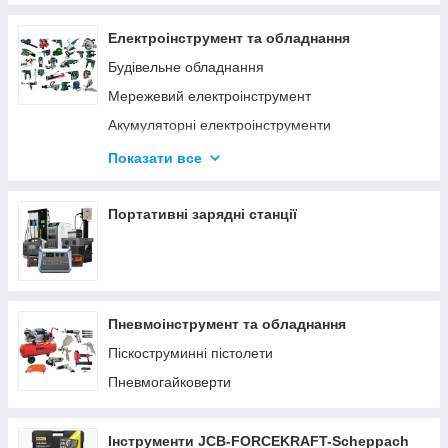
Електроінструмент та обладнання
Будівельне обладнання
Мережевий електроінструмент
Акумуляторні електроінструменти
Деревообробний інструмент
Показати все
Верстати по дереву та металу
Заточувальні верстати
Портативні зарядні станції
Пневмоінструмент та обладнання
Піскоструминні пістолети
Пневмогайковерти
Інструменти JCB-FORCEKRAFT-Scheppach