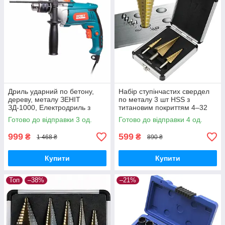
Дриль ударний по бетону,
Набір ступінчастих свердел
дереву, металу ЗЕНІТ
по металу 3 шт HSS з
ЗД-1000, Електродриль з
титановим покриттям 4–32
регулюванням швидкості
мм у кейсі
Готово до відправки 3 од.
Готово до відправки 4 од.
999
599
₴
₴
1 468 ₴
890 ₴
Купити
Купити
Топ
–38%
–21%