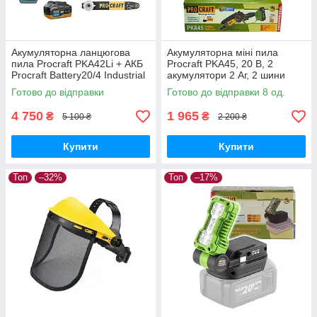
Акумуляторна ланцюгова
Акумуляторна міні пила
пила Procraft PKA42Li + АКБ
Procraft PKA45, 20 В, 2
Procraft Battery20/4 Industrial
акумулятори 2 Аг, 2 шини
20В 4Аг + ЗП Procraft
6"/8", безщіткова,
Готово до відправки
Готово до відправки 8 од.
Charger20/2,4A + Олива 1л
автоматичне змащення
4 750
1 965
₴
₴
5 100 ₴
2 200 ₴
Купити
Купити
Топ
–32%
Топ
–17%