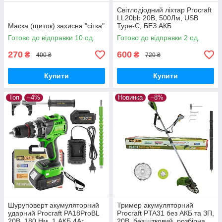
Світлодіодний ліхтар Procraft
LL20bb 20В, 500Лм, USB
Маска (щиток) захисна "сітка"
Type-C, БЕЗ АКБ
Готово до відправки 10 од.
Готово до відправки 2 од.
270
600
₴
₴
400 ₴
720 ₴
Купити
Купити
Топ
–4%
Новинка
–8%
Шуруповерт акумуляторний
Тример акумуляторний
ударний Procraft PA18ProBL
Procraft PTA31 без АКБ та ЗП,
20В, 180 Нм, 1 АКБ 4Аг,
20В, безщітковий, розбірна