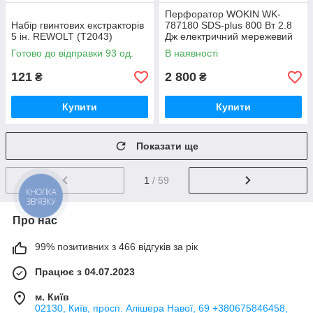
Перфоратор WOKIN WK-
Набір гвинтових екстракторів
787180 SDS-plus 800 Вт 2.8
5 ін. REWOLT (T2043)
Дж електричний мережевий
Готово до відправки 93 од.
В наявності
121
2 800
₴
₴
Купити
Купити
Показати ще
1
/ 59
КНОПКА
ЗВ'ЯЗКУ
Про нас
99% позитивних з 466 відгуків за рік
Працює з 04.07.2023
м. Київ
02130, Київ, просп. Алішера Навої, 69 +380675846458,