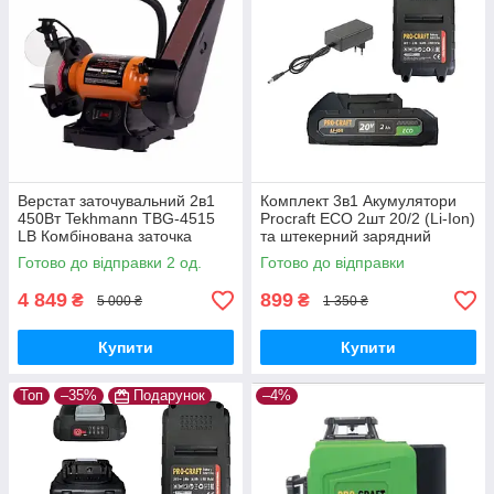
Верстат заточувальний 2в1
Комплект 3в1 Акумулятори
450Вт Tekhmann TBG-4515
Procraft ECO 2шт 20/2 (Li-Ion)
LВ Комбінована заточка
та штекерний зарядний
Техман Абразивний круг
пристрій 20В/1А
Готово до відправки 2 од.
Готово до відправки
150мм Стрічка 50мм
4 849
899
₴
₴
5 000 ₴
1 350 ₴
Купити
Купити
Топ
–35%
Подарунок
–4%