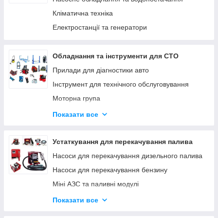
Кліматична техніка
Електростанції та генератори
Обладнання та інструменти для СТО
Прилади для діагностики авто
Інструмент для технічного обслуговування
Моторна група
Ходова група
Показати все
Гальмівна система
Трансмісія
Устаткування для перекачування палива
Інструмент для кузовних робіт
Насоси для перекачування дизельного палива
Інструмент для ремонту мотоциклів
Насоси для перекачування бензину
Міні АЗС та паливні модулі
Паливороздавальні комплекти
Показати все
Насоси для перекачування олії