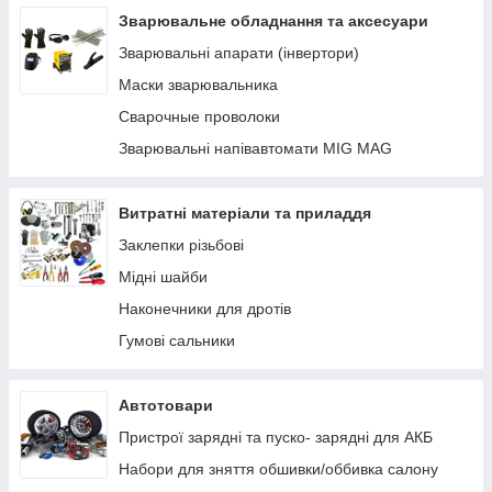
Устаткування AdBlue
Зварювальне обладнання та аксесуари
Заправні пістолети
Зварювальні апарати (інвертори)
Лічильники та витратоміри для палива
Маски зварювальника
Фільтри очищення палива
Сварочные проволоки
Паливні шланги
Зварювальні напівавтомати MIG MAG
Комплектуючі, кріплення, запчастини
Ручні насоси
Витратні матеріали та приладдя
Заклепки різьбові
Мідні шайби
Наконечники для дротів
Гумові сальники
Автотовари
Пристрої зарядні та пуско- зарядні для АКБ
Набори для зняття обшивки/оббивка салону