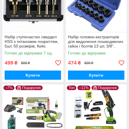
Набір ступінчастих свердел
Набір головок-екстракторів
HSS з титановим покриттям,
для видалення пошкоджених
5шт, 50 розмірів, Кейс
гайок і болтів 13 шт, 3/8",
хромомолібденова сталь,
Готово до відправки 7 од.
Готово до відправки
Кейс
499
474
₴
₴
800 ₴
600 ₴
Купити
Купити
–7%
Подарунок
Топ
–11%
Подарунок