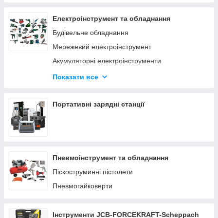
Електроінструмент та обладнання
Будівельне обладнання
Мережевий електроінструмент
Акумуляторні електроінструменти
Деревообробний інструмент
Показати все
Верстати по дереву та металу
Заточувальні верстати
Портативні зарядні станції
Пневмоінструмент та обладнання
Піскоструминні пістолети
Пневмогайковерти
Інструменти JCB-FORCEKRAFT-Scheppach