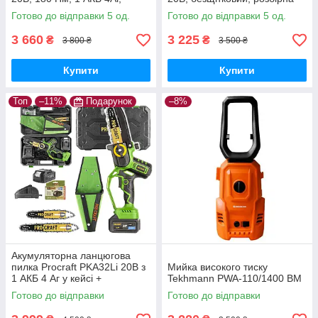
зарядний 2А, кейс,
штанга, велосипедна ручка
Готово до відправки 5 од.
Готово до відправки 5 од.
безщітковий дриль-
шурупокрут
3 660
3 225
₴
₴
3 800 ₴
3 500 ₴
Купити
Купити
Топ
–11%
Подарунок
–8%
Акумуляторна ланцюгова
пилка Procraft PKA32Li 20В з
Мийка високого тиску
1 АКБ 4 Аг у кейсі +
Tekhmann PWA-110/1400 BM
додатковий АКБ 4 Аг Type-C,
Готово до відправки
Готово до відправки
2 шини 6"/8"