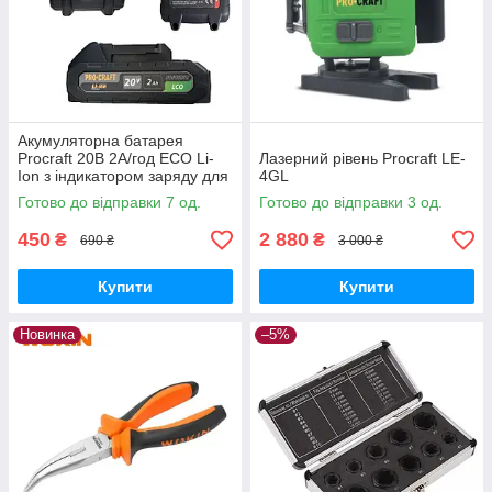
Акумуляторна батарея
Procraft 20В 2А/год ECO Li-
Лазерний рівень Procraft LE-
Ion з індикатором заряду для
4GL
інструментів лінійки
Готово до відправки 7 од.
Готово до відправки 3 од.
Прокрафт 20В
450
2 880
₴
₴
690 ₴
3 000 ₴
Купити
Купити
Новинка
–5%