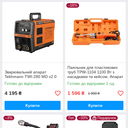
–16%
Паяльник для пластикових
Зварювальний апарат
труб TPW-1104 1100 Вт з
Tekhmann TWI-280 MD v2.0
насадками та кейсом, Апарат
для зварювання пластикових
Готово до відправки
Готово до відправки 1 од.
труб
4 195
1 596
₴
₴
1 900 ₴
Купити
Купити
–3%
Топ
–33%
Подарунок