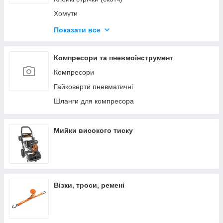
Хомути
Будівельні олівці та маркери
Показати все
Герметики та клеї
Диски відрізні
Компресори та пневмоінструмент
Компресори
Гайковерти пневматичні
Шланги для компресора
Мийки високого тиску
Візки, троси, ремені