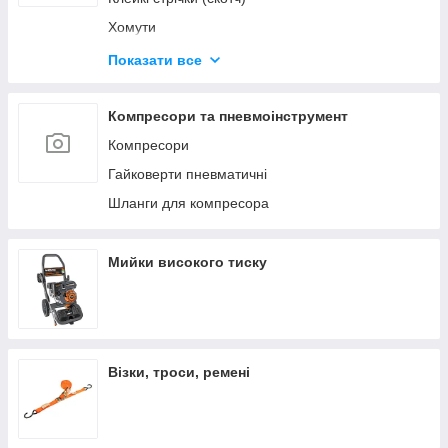
Хомути
Будівельні олівці та маркери
Показати все
Герметики та клеї
Диски відрізні
Компресори та пневмоінструмент
Компресори
Гайковерти пневматичні
Шланги для компресора
Мийки високого тиску
Візки, троси, ремені