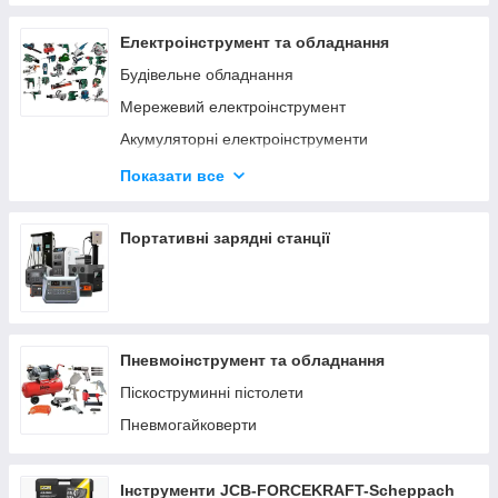
Електроінструмент та обладнання
Будівельне обладнання
Мережевий електроінструмент
Акумуляторні електроінструменти
Деревообробний інструмент
Показати все
Верстати по дереву та металу
Заточувальні верстати
Портативні зарядні станції
Пневмоінструмент та обладнання
Піскоструминні пістолети
Пневмогайковерти
Інструменти JCB-FORCEKRAFT-Scheppach