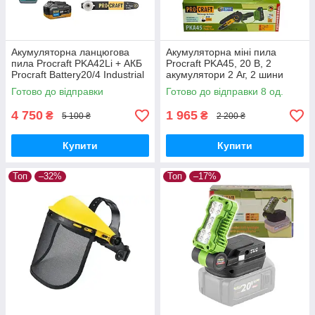
Акумуляторна ланцюгова
Акумуляторна міні пила
пила Procraft PKA42Li + АКБ
Procraft PKA45, 20 В, 2
Procraft Battery20/4 Industrial
акумулятори 2 Аг, 2 шини
20В 4Аг + ЗП Procraft
6"/8", безщіткова,
Готово до відправки
Готово до відправки 8 од.
Charger20/2,4A + Олива 1л
автоматичне змащення
4 750
1 965
₴
₴
5 100 ₴
2 200 ₴
Купити
Купити
Топ
–32%
Топ
–17%