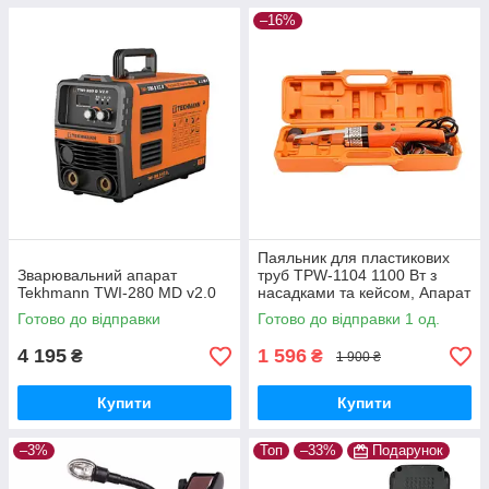
–16%
Паяльник для пластикових
Зварювальний апарат
труб TPW-1104 1100 Вт з
Tekhmann TWI-280 MD v2.0
насадками та кейсом, Апарат
для зварювання пластикових
Готово до відправки
Готово до відправки 1 од.
труб
4 195
1 596
₴
₴
1 900 ₴
Купити
Купити
–3%
Топ
–33%
Подарунок