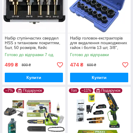
Набір ступінчастих свердел
Набір головок-екстракторів
HSS з титановим покриттям,
для видалення пошкоджених
5шт, 50 розмірів, Кейс
гайок і болтів 13 шт, 3/8",
хромомолібденова сталь,
Готово до відправки 7 од.
Готово до відправки
Кейс
499
474
₴
₴
800 ₴
600 ₴
Купити
Купити
–7%
Подарунок
Топ
–11%
Подарунок