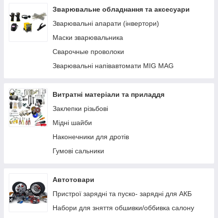
Устаткування AdBlue
Зварювальне обладнання та аксесуари
Заправні пістолети
Зварювальні апарати (інвертори)
Лічильники та витратоміри для палива
Маски зварювальника
Фільтри очищення палива
Сварочные проволоки
Паливні шланги
Зварювальні напівавтомати MIG MAG
Комплектуючі, кріплення, запчастини
Ручні насоси
Витратні матеріали та приладдя
Заклепки різьбові
Мідні шайби
Наконечники для дротів
Гумові сальники
Автотовари
Пристрої зарядні та пуско- зарядні для АКБ
Набори для зняття обшивки/оббивка салону