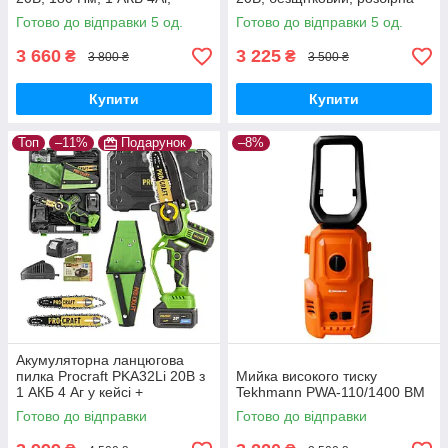
зарядний 2А, кейс,
штанга, велосипедна ручка
Готово до відправки 5 од.
Готово до відправки 5 од.
безщітковий дриль-
шурупокрут
3 660
3 225
₴
₴
3 800 ₴
3 500 ₴
Купити
Купити
Топ
–11%
Подарунок
–8%
Акумуляторна ланцюгова
пилка Procraft PKA32Li 20В з
Мийка високого тиску
1 АКБ 4 Аг у кейсі +
Tekhmann PWA-110/1400 BM
додатковий АКБ 4 Аг Type-C,
Готово до відправки
Готово до відправки
2 шини 6"/8"