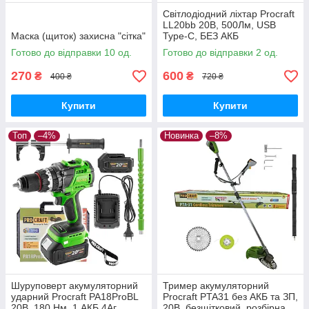
Світлодіодний ліхтар Procraft
LL20bb 20В, 500Лм, USB
Маска (щиток) захисна "сітка"
Type-C, БЕЗ АКБ
Готово до відправки 10 од.
Готово до відправки 2 од.
270
600
₴
₴
400 ₴
720 ₴
Купити
Купити
Топ
–4%
Новинка
–8%
Шуруповерт акумуляторний
Тример акумуляторний
ударний Procraft PA18ProBL
Procraft PTA31 без АКБ та ЗП,
20В, 180 Нм, 1 АКБ 4Аг,
20В, безщітковий, розбірна