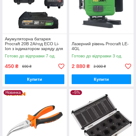
Акумуляторна батарея
Procraft 20В 2А/год ECO Li-
Лазерний рівень Procraft LE-
Ion з індикатором заряду для
4GL
інструментів лінійки
Готово до відправки 7 од.
Готово до відправки 3 од.
Прокрафт 20В
450
2 880
₴
₴
690 ₴
3 000 ₴
Купити
Купити
Новинка
–5%