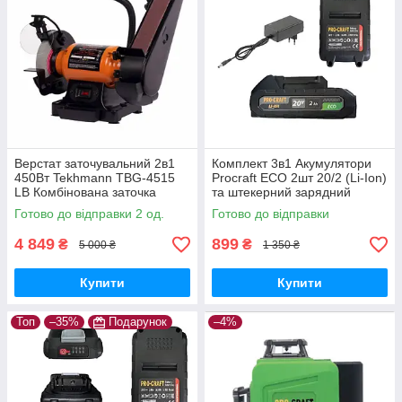
Верстат заточувальний 2в1
Комплект 3в1 Акумулятори
450Вт Tekhmann TBG-4515
Procraft ECO 2шт 20/2 (Li-Ion)
LВ Комбінована заточка
та штекерний зарядний
Техман Абразивний круг
пристрій 20В/1А
Готово до відправки 2 од.
Готово до відправки
150мм Стрічка 50мм
4 849
899
₴
₴
5 000 ₴
1 350 ₴
Купити
Купити
Топ
–35%
Подарунок
–4%