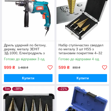
Дриль ударний по бетону,
Набір ступінчастих свердел
дереву, металу ЗЕНІТ
по металу 3 шт HSS з
ЗД-1000, Електродриль з
титановим покриттям 4–32
регулюванням швидкості
мм у кейсі
Готово до відправки 3 од.
Готово до відправки 4 од.
999
599
₴
₴
1 468 ₴
890 ₴
Купити
Купити
Топ
–38%
–21%