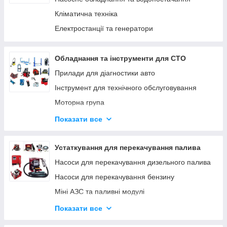
Кліматична техніка
Електростанції та генератори
Обладнання та інструменти для СТО
Прилади для діагностики авто
Інструмент для технічного обслуговування
Моторна група
Ходова група
Показати все
Гальмівна система
Трансмісія
Устаткування для перекачування палива
Інструмент для кузовних робіт
Насоси для перекачування дизельного палива
Інструмент для ремонту мотоциклів
Насоси для перекачування бензину
Міні АЗС та паливні модулі
Паливороздавальні комплекти
Показати все
Насоси для перекачування олії