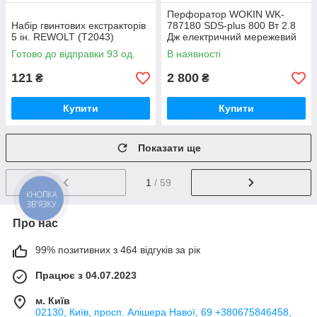
Перфоратор WOKIN WK-
Набір гвинтових екстракторів
787180 SDS-plus 800 Вт 2.8
5 ін. REWOLT (T2043)
Дж електричний мережевий
Готово до відправки 93 од.
В наявності
121
2 800
₴
₴
Купити
Купити
Показати ще
1
/ 59
КНОПКА
ЗВ'ЯЗКУ
Про нас
99% позитивних з 464 відгуків за рік
Працює з 04.07.2023
м. Київ
02130, Київ, просп. Алішера Навої, 69 +380675846458,