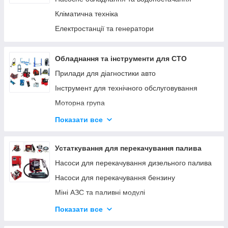
Кліматична техніка
Електростанції та генератори
Обладнання та інструменти для СТО
Прилади для діагностики авто
Інструмент для технічного обслуговування
Моторна група
Ходова група
Показати все
Гальмівна система
Трансмісія
Устаткування для перекачування палива
Інструмент для кузовних робіт
Насоси для перекачування дизельного палива
Інструмент для ремонту мотоциклів
Насоси для перекачування бензину
Міні АЗС та паливні модулі
Паливороздавальні комплекти
Показати все
Насоси для перекачування олії