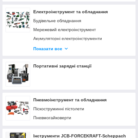
Електроінструмент та обладнання
Будівельне обладнання
Мережевий електроінструмент
Акумуляторні електроінструменти
Деревообробний інструмент
Показати все
Верстати по дереву та металу
Заточувальні верстати
Портативні зарядні станції
Пневмоінструмент та обладнання
Піскоструминні пістолети
Пневмогайковерти
Інструменти JCB-FORCEKRAFT-Scheppach