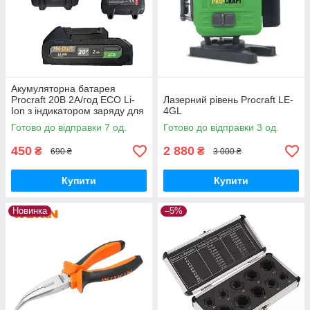
Акумуляторна батарея
Procraft 20В 2А/год ECO Li-
Лазерний рівень Procraft LE-
Ion з індикатором заряду для
4GL
інструментів лінійки
Готово до відправки 7 од.
Готово до відправки 3 од.
Прокрафт 20В
450
2 880
₴
₴
690 ₴
3 000 ₴
Купити
Купити
Новинка
–5%