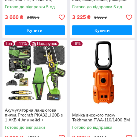
зарядний 2А, кейс,
штанга, велосипедна ручка
Готово до відправки 5 од.
Готово до відправки 5 од.
безщітковий дриль-
шурупокрут
3 660
3 225
₴
₴
3 800 ₴
3 500 ₴
Купити
Купити
Топ
–11%
Подарунок
–8%
Акумуляторна ланцюгова
пилка Procraft PKA32Li 20В з
Мийка високого тиску
1 АКБ 4 Аг у кейсі +
Tekhmann PWA-110/1400 BM
додатковий АКБ 4 Аг Type-C,
Готово до відправки
Готово до відправки
2 шини 6"/8"