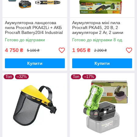
Акумуляторна ланцюгова
Акумуляторна міні пила
пила Procraft PKA42Li + АКБ
Procraft PKA45, 20 В, 2
Procraft Battery20/4 Industrial
акумулятори 2 Аг, 2 шини
20В 4Аг + ЗП Procraft
6"/8", безщіткова,
Готово до відправки
Готово до відправки 8 од.
Charger20/2,4A + Олива 1л
автоматичне змащення
4 750
1 965
₴
₴
5 100 ₴
2 200 ₴
Купити
Купити
Топ
–32%
Топ
–17%