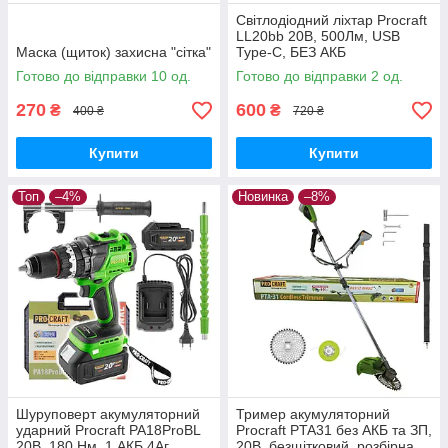
Світлодіодний ліхтар Procraft
LL20bb 20В, 500Лм, USB
Маска (щиток) захисна "сітка"
Type-C, БЕЗ АКБ
Готово до відправки 10 од.
Готово до відправки 2 од.
270
600
₴
₴
400 ₴
720 ₴
Купити
Купити
Топ
–4%
Новинка
–8%
Шуруповерт акумуляторний
Тример акумуляторний
ударний Procraft PA18ProBL
Procraft PTA31 без АКБ та ЗП,
20В, 180 Нм, 1 АКБ 4Аг,
20В, безщітковий, розбірна