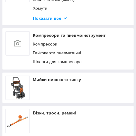
Хомути
Будівельні олівці та маркери
Показати все
Герметики та клеї
Диски відрізні
Компресори та пневмоінструмент
Компресори
Гайковерти пневматичні
Шланги для компресора
Мийки високого тиску
Візки, троси, ремені