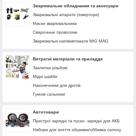
Устаткування AdBlue
Зварювальне обладнання та аксесуари
Заправні пістолети
Зварювальні апарати (інвертори)
Лічильники та витратоміри для палива
Маски зварювальника
Фільтри очищення палива
Сварочные проволоки
Паливні шланги
Зварювальні напівавтомати MIG MAG
Комплектуючі, кріплення, запчастини
Ручні насоси
Витратні матеріали та приладдя
Заклепки різьбові
Мідні шайби
Наконечники для дротів
Гумові сальники
Автотовари
Пристрої зарядні та пуско- зарядні для АКБ
Набори для зняття обшивки/оббивка салону