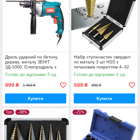
Дриль ударний по бетону,
Набір ступінчастих свердел
дереву, металу ЗЕНІТ
по металу 3 шт HSS з
ЗД-1000, Електродриль з
титановим покриттям 4–32
регулюванням швидкості
мм у кейсі
Готово до відправки 3 од.
Готово до відправки 4 од.
999
599
₴
₴
1 468 ₴
890 ₴
Купити
Купити
Топ
–38%
–21%