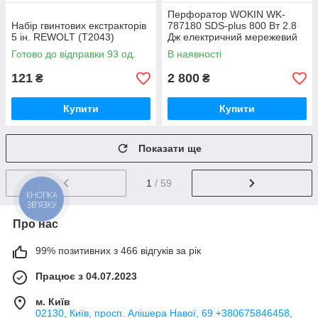
Перфоратор WOKIN WK-
Набір гвинтових екстракторів
787180 SDS-plus 800 Вт 2.8
5 ін. REWOLT (T2043)
Дж електричний мережевий
Готово до відправки 93 од.
В наявності
121
2 800
₴
₴
Купити
Купити
Показати ще
1
/ 59
КНОПКА
ЗВ'ЯЗКУ
Про нас
99% позитивних з 466 відгуків за рік
Працює з 04.07.2023
м. Київ
02130, Київ, просп. Алішера Навої, 69 +380675846458,