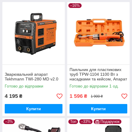
–16%
Паяльник для пластикових
Зварювальний апарат
труб TPW-1104 1100 Вт з
Tekhmann TWI-280 MD v2.0
насадками та кейсом, Апарат
для зварювання пластикових
Готово до відправки
Готово до відправки 1 од.
труб
4 195
1 596
₴
₴
1 900 ₴
Купити
Купити
–3%
Топ
–33%
Подарунок