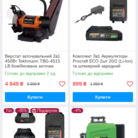
Верстат заточувальний 2в1
Комплект 3в1 Акумулятори
450Вт Tekhmann TBG-4515
Procraft ECO 2шт 20/2 (Li-Ion)
LВ Комбінована заточка
та штекерний зарядний
Техман Абразивний круг
пристрій 20В/1А
Готово до відправки 2 од.
Готово до відправки
150мм Стрічка 50мм
4 849
899
₴
₴
5 000 ₴
1 350 ₴
Купити
Купити
Топ
–35%
Подарунок
–4%