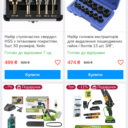
Набір ступінчастих свердел
Набір головок-екстракторів
HSS з титановим покриттям,
для видалення пошкоджених
5шт, 50 розмірів, Кейс
гайок і болтів 13 шт, 3/8",
хромомолібденова сталь,
Готово до відправки 7 од.
Готово до відправки
Кейс
499
474
₴
₴
800 ₴
600 ₴
Купити
Купити
–7%
Подарунок
Топ
–11%
Подарунок