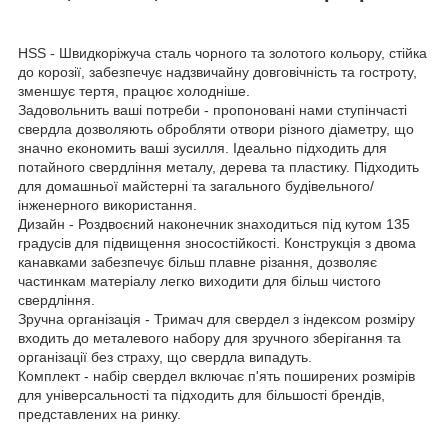
HSS - Швидкоріжуча сталь чорного та золотого кольору, стійка
до корозії, забезпечує надзвичайну довговічність та гостроту,
зменшує тертя, працює холодніше.
Задовольнить ваші потреби - пропоновані нами ступінчасті
свердла дозволяють обробляти отвори різного діаметру, що
значно економить ваші зусилля. Ідеально підходить для
потайного свердління металу, дерева та пластику. Підходить
для домашньої майстерні та загального будівельного/
інженерного використання.
Дизайн - Роздвоєний наконечник знаходиться під кутом 135
градусів для підвищення зносостійкості. Конструкція з двома
канавками забезпечує більш плавне різання, дозволяє
частинкам матеріалу легко виходити для більш чистого
свердління.
Зручна організація - Тримач для свердел з індексом розміру
входить до металевого набору для зручного зберігання та
організації без страху, що свердла випадуть.
Комплект - набір свердел включає п'ять поширених розмірів
для універсальності та підходить для більшості брендів,
представлених на ринку.