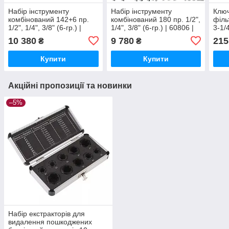
Набір інструменту
Набір інструменту
Ключ
комбінований 142+6 пр.
комбінований 180 пр. 1/2",
філь
1/2", 1/4", 3/8" (6-гр.) |
1/4", 3/8" (6-гр.) | 60806 |
3-1/
62152 | Scheppach
Scheppach
IND
10 380
9 780
215
₴
₴
Купити
Купити
Акційні пропозиції та новинки
–5%
Набір екстракторів для
видалення пошкоджених