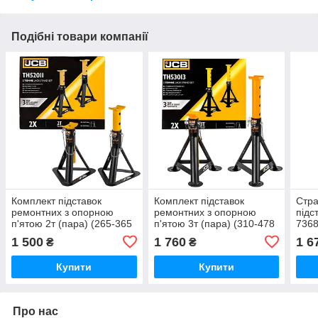
Подібні товари компанії
Комплект підставок
Комплект підставок
Стра
ремонтних з опорною
ремонтних з опорною
підс
п'ятою 2т (пара) (265-365
п'ятою 3т (пара) (310-478
7368
мм) | 56956 | JCB
мм) | 56957 | JCB
2 шт
1 500
1 760
1 6
₴
₴
мм
Купити
Купити
Про нас