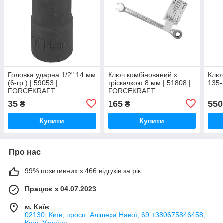
Головка ударна 1/2" 14 мм
Ключ комбінований з
Ключ
(6-гр.) | 59053 |
тріскачкою 8 мм | 51808 |
135-
FORCEKRAFT
FORCEKRAFT
35
165
550
₴
₴
Купити
Купити
Про нас
99% позитивних з 466 відгуків за рік
Працює з 04.07.2023
м. Київ
02130, Київ, просп. Алішера Навої, 69 +380675846458,
Київ, Україна