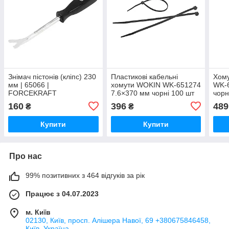
Знімач пістонів (кліпс) 230
Пластикові кабельні
Хому
мм | 65066 |
хомути WOKIN WK-651274
WK-
FORCEKRAFT
7.6×370 мм чорні 100 шт
чорн
нейлонові
кабе
160
396
489
₴
₴
Купити
Купити
Про нас
99% позитивних з 464 відгуків за рік
Працює з 04.07.2023
м. Київ
02130, Київ, просп. Алішера Навої, 69 +380675846458,
Київ, Україна