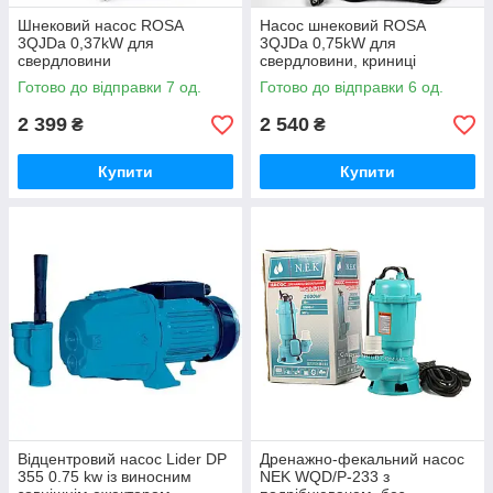
Шнековий насос ROSA
Насос шнековий ROSA
3QJDa 0,37kW для
3QJDa 0,75kW для
свердловини
свердловини, криниці
Готово до відправки 7 од.
Готово до відправки 6 од.
2 399
2 540
₴
₴
Купити
Купити
Відцентровий насос Lider DP
Дренажно-фекальний насос
355 0.75 kw із виносним
NEK WQD/P-233 з