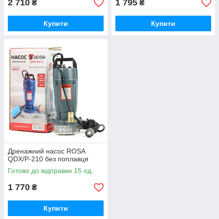
2 710
1 795
₴
₴
Купити
Купити
Дренажний насос ROSA
QDX/P-210 без поплавця
Готово до відправки 15 од.
1 770
₴
Купити