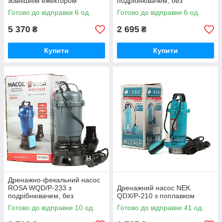
зовнішнім ежектором
подрібнювачем, без
поплавка
Готово до відправки 6 од.
Готово до відправки 6 од.
5 370
2 695
₴
₴
Купити
Купити
Дренажно-фекальний насос
ROSA WQD/P-233 з
Дренажний насос NEK
подрібнювачем, без
QDX/P-210 з поплавком
поплавця
Готово до відправки 10 од.
Готово до відправки 41 од.