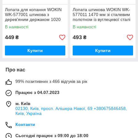
Лопата для копання WOKIN
Лопата штикова WOKIN WK-
WK-577001 штикова з
577011 1470 мм зі сталевим
дерев'яним держаком 1020
полотном із вуглецевої сталі
мм вуглецева сталь
та дерев'яним держаком
В наявності
В наявності
449
493
₴
₴
Купити
Купити
Про нас
99% позитивних з 466 відгуків за рік
Працює з 04.07.2023
м. Київ
02130, Київ, просп. Алішера Навої, 69 +380675846458,
Київ, Україна
Контакти
Сьогодні працює з 09:00 до 18:00