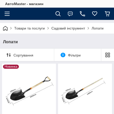
АвтоMaster - магазин
Товари та послуги
Садовий інструмент
Лопати
Лопати
Сортування
0
Фільтри
Новинка