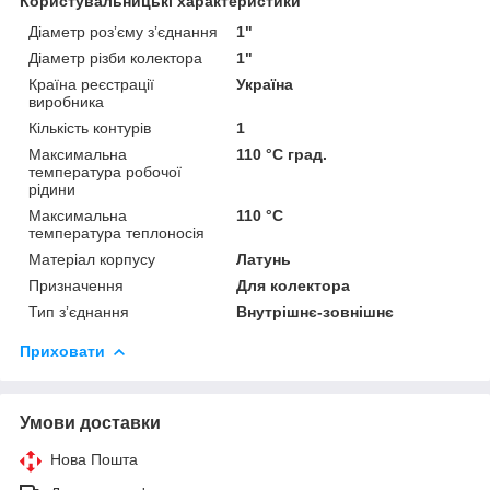
Користувальницькі характеристики
Діаметр розʼєму зʼєднання
1"
Діаметр різби колектора
1"
Країна реєстрації
Україна
виробника
Кількість контурів
1
Максимальна
110 °С град.
температура робочої
рідини
Максимальна
110 °C
температура теплоносія
Матеріал корпусу
Латунь
Призначення
Для колектора
Тип зʼєднання
Внутрішнє-зовнішнє
Приховати
Умови доставки
Нова Пошта