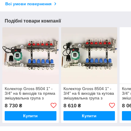
Всі умови повернення
Подібні товари компанії
Колектор Gross 8504 1" -
Колектор Gross 8504 1" -
Коле
3/4" на 6 виходів та пряма
3/4" на 6 виходів та кутова
3/4"
змішувальна група з
змішувальна група з
зміш
насосом
насосом
нас
8 730
8 610
8 0
₴
₴
Купити
Купити