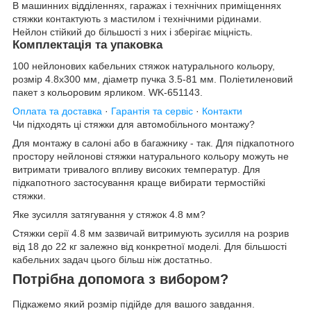
В машинних відділеннях, гаражах і технічних приміщеннях
стяжки контактують з мастилом і технічними рідинами.
Нейлон стійкий до більшості з них і зберігає міцність.
Комплектація та упаковка
100 нейлонових кабельних стяжок натурального кольору,
розмір 4.8x300 мм, діаметр пучка 3.5-81 мм. Поліетиленовий
пакет з кольоровим ярликом. WK-651143.
Оплата та доставка
·
Гарантія та сервіс
·
Контакти
Чи підходять ці стяжки для автомобільного монтажу?
Для монтажу в салоні або в багажнику - так. Для підкапотного
простору нейлонові стяжки натурального кольору можуть не
витримати тривалого впливу високих температур. Для
підкапотного застосування краще вибирати термостійкі
стяжки.
Яке зусилля затягування у стяжок 4.8 мм?
Стяжки серії 4.8 мм зазвичай витримують зусилля на розрив
від 18 до 22 кг залежно від конкретної моделі. Для більшості
кабельних задач цього більш ніж достатньо.
Потрібна допомога з вибором?
Підкажемо який розмір підійде для вашого завдання.