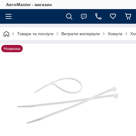
АвтоMaster - магазин
Товари та послуги
Витратні матеріали
Хомути
Хо
Новинка