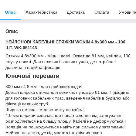
Опис
Характеристики
Доставка
Оплата
Умови п
Опис
НЕЙЛОНОВІ КАБЕЛЬНІ СТЯЖКИ WOKIN 4.8x300 мм - 100
ШТ. WK-651143
Стяжки 4.8x300 мм - міцні і довгі. Охват до 81 мм, нейлон, 100
штук у пакеті. Для великих і важких пучків, де потрібна і
довжина, і надійна фіксація.
Ключові переваги
300 мм і 4.8 мм - для серйозних задач
Довга і широка стяжка для великих пучків до 81 мм. Підходить
для головних кабельних трас, введення кабелів в будівлю або
фіксації великих труб.
Широка стяжка - менше тиску на кабелі
4.8 мм ширини означає, що навантаження від затягування
розподіляється на більшу площу. Кабелі не деформуються і
ізоляція не пошкоджується навіть при сильному затягуванні.
Нейлон не деградує від мастил і технічних рідин