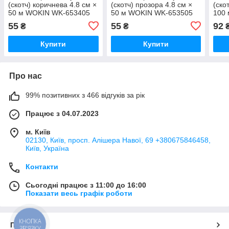
(скотч) коричнева 4.8 см ×
(скотч) прозора 4.8 см ×
(ско
50 м WOKIN WK-653405
50 м WOKIN WK-653505
100
55
55
92
₴
₴
Купити
Купити
Про нас
99% позитивних з 466 відгуків за рік
Працює з 04.07.2023
м. Київ
02130, Київ, просп. Алішера Навої, 69 +380675846458,
Київ, Україна
Контакти
Сьогодні працює з 11:00 до 16:00
Показати весь графік роботи
КНОПКА
Про нас
ЗВ'ЯЗКУ