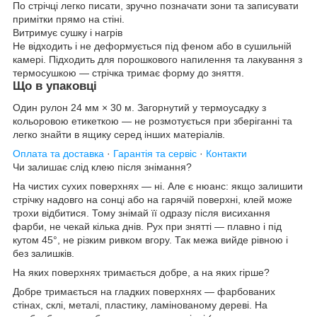
По стрічці легко писати, зручно позначати зони та записувати
примітки прямо на стіні.
Витримує сушку і нагрів
Не відходить і не деформується під феном або в сушильній
камері. Підходить для порошкового напилення та лакування з
термосушкою — стрічка тримає форму до зняття.
Що в упаковці
Один рулон 24 мм × 30 м. Загорнутий у термоусадку з
кольоровою етикеткою — не розмотується при зберіганні та
легко знайти в ящику серед інших матеріалів.
Оплата та доставка
·
Гарантія та сервіс
·
Контакти
Чи залишає слід клею після знімання?
На чистих сухих поверхнях — ні. Але є нюанс: якщо залишити
стрічку надовго на сонці або на гарячій поверхні, клей може
трохи відбитися. Тому знімай її одразу після висихання
фарби, не чекай кілька днів. Рух при знятті — плавно і під
кутом 45°, не різким ривком вгору. Так межа вийде рівною і
без залишків.
На яких поверхнях тримається добре, а на яких гірше?
Добре тримається на гладких поверхнях — фарбованих
стінах, склі, металі, пластику, ламінованому дереві. На