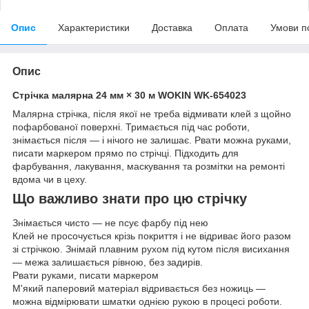
Опис
Характеристики
Доставка
Оплата
Умови п
Опис
Стрічка малярна 24 мм × 30 м WOKIN WK-654023
Малярна стрічка, після якої не треба відмивати клей з щойно
пофарбованої поверхні. Тримається під час роботи,
знімається після — і нічого не залишає. Рвати можна руками,
писати маркером прямо по стрічці. Підходить для
фарбування, лакування, маскування та розмітки на ремонті
вдома чи в цеху.
Що важливо знати про цю стрічку
Знімається чисто — не псує фарбу під нею
Клей не просочується крізь покриття і не відриває його разом
зі стрічкою. Знімай плавним рухом під кутом після висихання
— межа залишається рівною, без задирів.
Рвати руками, писати маркером
М'який паперовий матеріал відривається без ножиць —
можна відмірювати шматки однією рукою в процесі роботи.