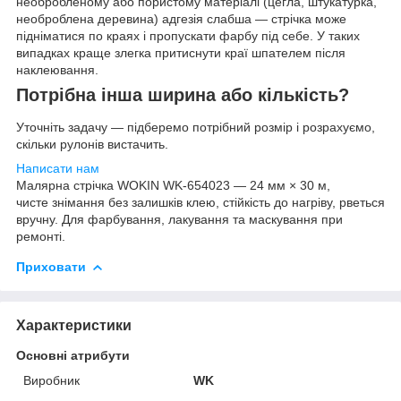
необробленому або пористому матеріалі (цегла, штукатурка,
необроблена деревина) адгезія слабша — стрічка може
підніматися по краях і пропускати фарбу під себе. У таких
випадках краще злегка притиснути краї шпателем після
наклеювання.
Потрібна інша ширина або кількість?
Уточніть задачу — підберемо потрібний розмір і розрахуємо,
скільки рулонів вистачить.
Написати нам
Малярна стрічка WOKIN WK-654023 — 24 мм × 30 м,
чисте знімання без залишків клею, стійкість до нагріву, рветься
вручну. Для фарбування, лакування та маскування при
ремонті.
Приховати
Характеристики
Основні атрибути
Виробник
WK