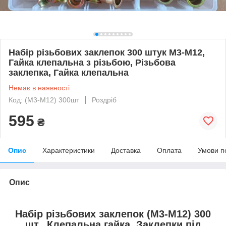
Набір різьбових заклепок 300 штук M3-М12,
Гайка клепальна з різьбою, Різьбова
заклепка, Гайка клепальна
Немає в наявності
Код: (M3-M12) 300шт
Роздріб
595
₴
Опис
Характеристики
Доставка
Оплата
Умови п
Опис
Набір різьбових заклепок (M3-M12) 300
шт., Клепальна гайка, Заклепки під