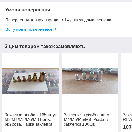
Умови повернення
Повернення товару впродовж 14 днів за домовленістю
Всі умови повернення
З цим товаром також замовляють
Заклепки різьбові 165 штук
Заклепки з різьбленням
Закл
M3/M4/M5/M6/M8 Бонка
M4/M5/M6/M8, Різьбові
REW
різьбова, Гайка заклепка
заклепки 100шт,
107
витяжна, Клепальна гайка
Клепальна гайка, Бонка