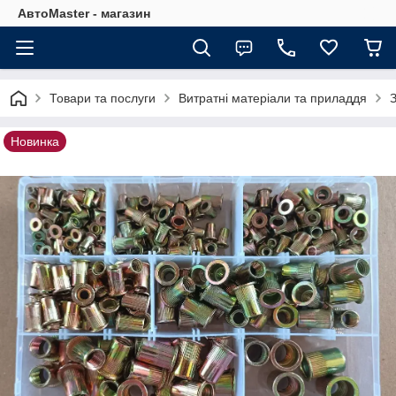
АвтоMaster - магазин
Товари та послуги
Витратні матеріали та приладдя
З
Новинка