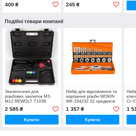
різьбова
різьбова, Гайка закладна
400
245
₴
₴
Подібні товари компанії
Заклепочник для
Набір для відновлення та
Набі
різьбових заклепок М3-
нарізання різьби WOKIN
клю
М12 REWOLT T1038
WK-334232 32 предмети
Cr-V
М3-М12 GCR15
30×
2 585
1 357
1 5
₴
₴
Купити
Купити