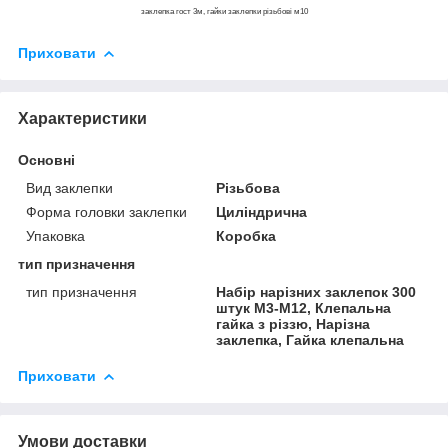
заклепка гост 3м, гайки заклепки різьбові м10
Приховати
Характеристики
Основні
Вид заклепки
Різьбова
Форма головки заклепки
Циліндрична
Упаковка
Коробка
тип призначення
тип призначення
Набір нарізних заклепок 300
штук M3-М12, Клепальна
гайка з різзю, Нарізна
заклепка, Гайка клепальна
Приховати
Умови доставки