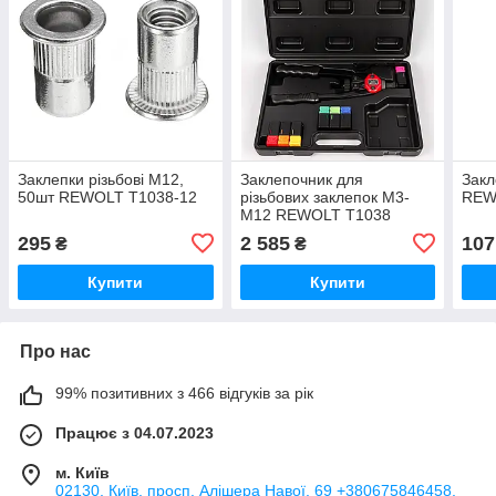
Заклепки різьбові М12,
Заклепочник для
Закл
50шт REWOLT T1038-12
різьбових заклепок М3-
REW
М12 REWOLT T1038
295
2 585
107
₴
₴
Купити
Купити
Про нас
99% позитивних з 466 відгуків за рік
Працює з 04.07.2023
м. Київ
02130, Київ, просп. Алішера Навої, 69 +380675846458,