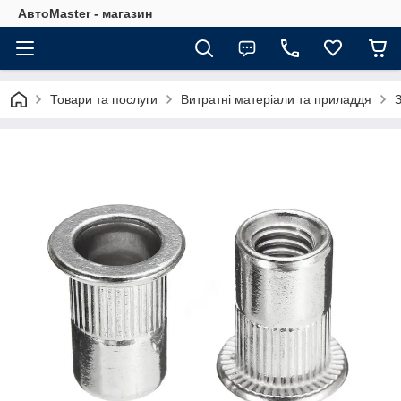
АвтоMaster - магазин
Товари та послуги
Витратні матеріали та приладдя
З