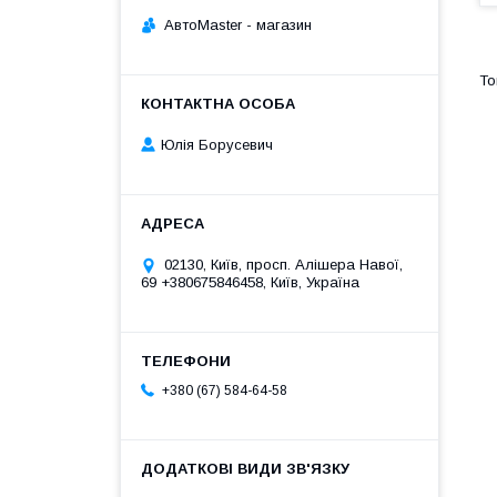
АвтоMaster - магазин
Юлія Борусевич
02130, Київ, просп. Алішера Навої,
69 +380675846458, Київ, Україна
+380 (67) 584-64-58