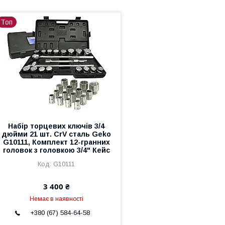
Топ
Набір торцевих ключів 3/4
дюйми 21 шт. CrV сталь Geko
G10111, Комплект 12-гранних
головок з головкою 3/4" Кейс
G10111
3 400 ₴
Немає в наявності
+380 (67) 584-64-58