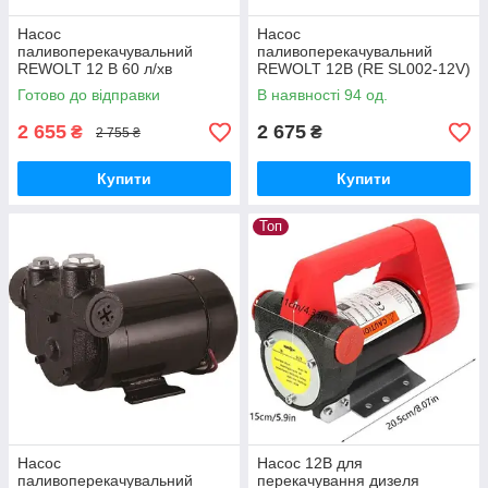
Насос
Насос
паливоперекачувальний
паливоперекачувальний
REWOLT 12 В 60 л/хв
REWOLT 12В (RE SL002-12V)
Потужний електронасос
Готово до відправки
В наявності 94 од.
Перекачування дизельного
палива та гасу
2 655
2 675
₴
₴
2 755 ₴
Купити
Купити
Топ
Насос
Насос 12В для
паливоперекачувальний
перекачування дизеля