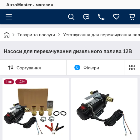
АвтоMaster - магазин
Товари та послуги
Устаткування для перекачування па
Насоси для перекачування дизельного палива 12В
Сортування
0
Фільтри
Топ
–4%