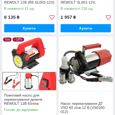
REWOLT 12В (RE SL003-12V)
REWOLT SL001-12V,
Дизельний насос 50л/хв,
В наявності 11 од.
В наявності 218 од.
Насоси для ДП на 12в, Насос
на міні АЗС
6 135
1 957
₴
₴
Купити
Купити
Топ
–19%
Помповий насос для
перекачування дизеля
REWOLT 12В 50л/хв
Насос перекачування ДТ
Потужний насос для міні АЗС
VSO 60 л/хв 12 В (VS0160-
Готово до відправки
Насос для солярки на 12
012)