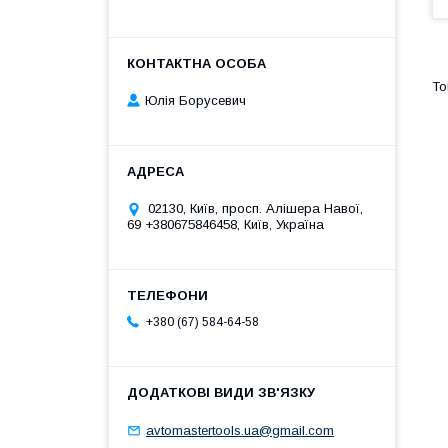
Юлія Борусевич
02130, Київ, просп. Алішера Навої,
69 +380675846458, Київ, Україна
+380 (67) 584-64-58
avtomastertools.ua@gmail.com