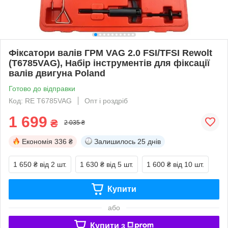
Фіксатори валів ГРМ VAG 2.0 FSI/TFSI Rewolt
(T6785VAG), Набір інструментів для фіксації
валів двигуна Poland
Готово до відправки
Код: RE T6785VAG
Опт і роздріб
1 699
₴
2 035 ₴
Економія
336 ₴
Залишилось
25 днів
1 650 ₴
від 2 шт.
1 630 ₴
від 5 шт.
1 600 ₴
від 10 шт.
Купити
або
Купити з