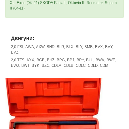
XL, Exeo (04- 11) SKODA FabiaII, Oktavia II, Roomster, Superb
II (04-11)
Двигуни:
2,0 FSI, AWA, AXW, BHD, BLR, BLX, BLY, BMB, BVX, BVY,
BVZ
2,0 TFSI AXX, BGB, BHZ, BPG, BPJ, BPY, BUL, BWA, BWE,
BWJ, BWT, BYK, BZC, CDLA, CDLB, CDLC, CDLD, CDM