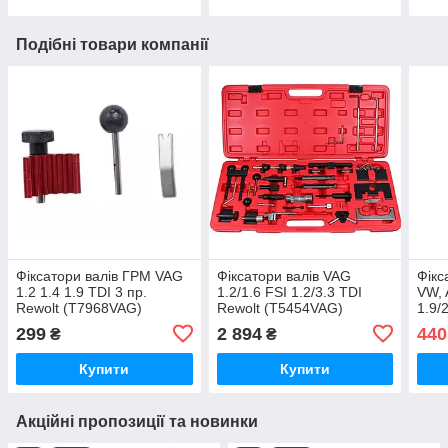
Подібні товари компанії
Фіксатори валів ГРМ VAG
Фіксатори валів VAG
Фікс
1.2 1.4 1.9 TDI 3 пр.
1.2/1.6 FSI 1.2/3.3 TDI
VW, 
Rewolt (T7968VAG)
Rewolt (T5454VAG)
1.9/
(T79
299
2 894
440
₴
₴
колі
Купити
Купити
Акційні пропозиції та новинки