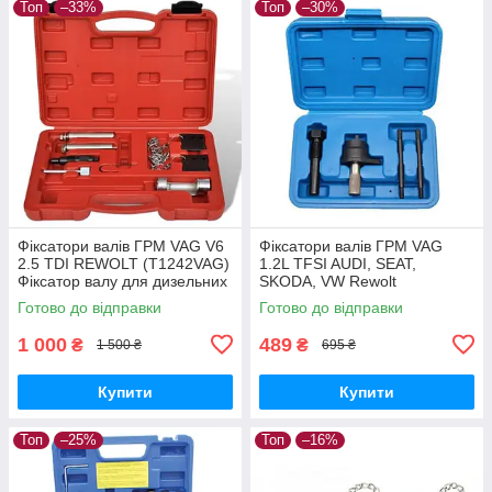
Топ
–33%
Топ
–30%
Фіксатори валів ГРМ VAG V6
Фіксатори валів ГРМ VAG
2.5 TDI REWOLT (T1242VAG)
1.2L TFSI AUDI, SEAT,
Фіксатор валу для дизельних
SKODA, VW Rewolt
двигунів з ремінним
(T9068VAG), Двигуни CBZA,
Готово до відправки
Готово до відправки
приводом
CBZB, CBZC, Poland
1 000
489
₴
₴
1 500 ₴
695 ₴
Купити
Купити
Топ
–25%
Топ
–16%