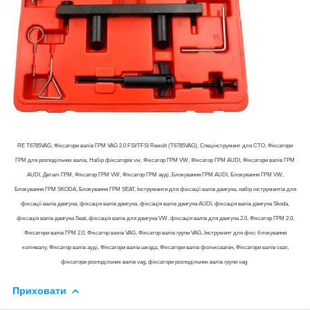
RE T6785VAG, Фіксатори валів ГРМ VAG 2.0 FSI/TFSI Rewolt (T6785VAG), Спецінструмент для СТО, Фіксатори
ГРМ для розподільних валів, Набір фіксаторів vw, Фіксатор ГРМ VW, Фіксатор ГРМ AUDI, Фіксатори валів ГРМ
AUDI, Деталі ГРМ, Фіксатор ГРМ VW, Фіксатор ГРМ ауді, Блокування ГРМ AUDI, Блокування ГРМ VW,
Блокування ГРМ SKODA, Блокування ГРМ SEAT, Інструменти для фіксації валів двигуна, набір інструментів для
фіксації валів двигуна, фіксація валів двигуна, фіксація валів двигуна AUDI, фіксація валів двигуна Skoda,
фіксація валів двигуна Seat, фіксація валів для двигуна VW, фіксація валів для двигуна 2.0, Фіксатор ГРМ 2.0,
Фіксатори валів ГРМ 2.0, Фіксатор валів VAG, Фіксатор валів групи VAG, Інструмент для фікс блокування
колінвалу, Фіксатор валів ауді, Фіксатори валів шкода, Фіксатори валів фольксваген, Фіксатори валів сеат,
фіксатори розподільних валів vag, фіксатори розподільних валів групи vag
Приховати