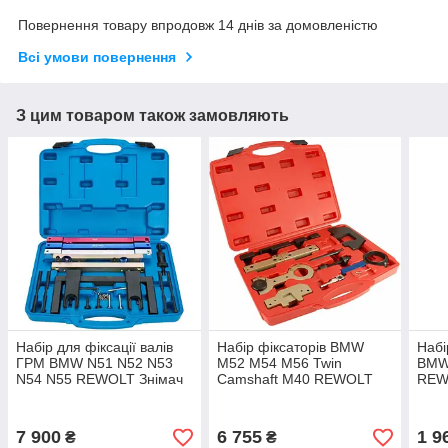
Повернення товару впродовж 14 днів за домовленістю
Всі умови повернення
З цим товаром також замовляють
Набір для фіксації валів
Набір фіксаторів BMW
Набі
ГРМ BMW N51 N52 N53
M52 M54 M56 Twin
BMW
N54 N55 REWOLT Знімач
Camshaft M40 REWOLT
REW
розподільних валів БМВ
Фіксатори ГРМ для
Фікс
Фіксатори валів Poland
розподільних валів БМВ
валі
Фіксатор валів
для
7 900
6 755
1 9
₴
₴