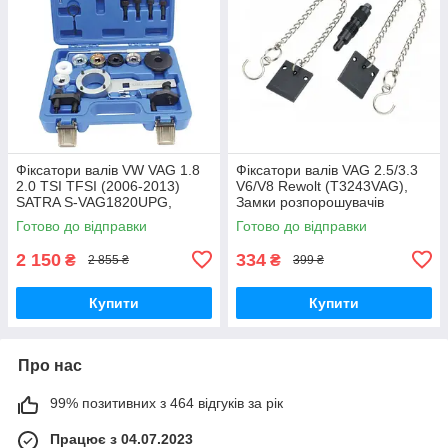
Фіксатори валів VW VAG 1.8
Фіксатори валів VAG 2.5/3.3
2.0 TSI TFSI (2006-2013)
V6/V8 Rewolt (T3243VAG),
SATRA S-VAG1820UPG,
Замки розпорошувачів
Фіксатори розподільних валів
двигунів авто VW; AUDI;
Готово до відправки
Готово до відправки
на Ваг
SEAT; SKODA
2 150
334
₴
₴
2 855 ₴
399 ₴
Купити
Купити
Про нас
99% позитивних з 464 відгуків за рік
Працює з 04.07.2023