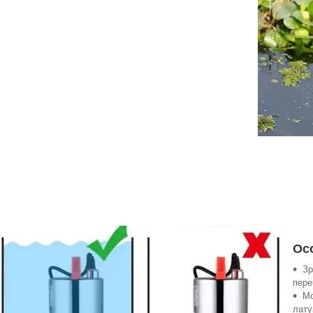
Осо
Зр
пере
Мо
лату