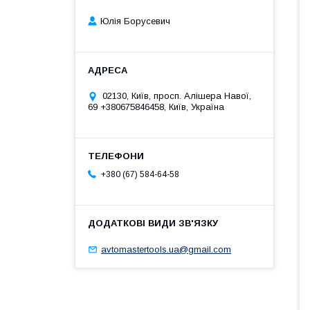
Юлія Борусевич
02130, Київ, просп. Алішера Навої,
69 +380675846458, Київ, Україна
+380 (67) 584-64-58
avtomastertools.ua@gmail.com