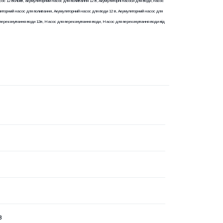
сос 12 вольтів, акумуляторний насос для поливання 12 в, Акумуляторні насоси для води, насос
уляторний насос для поливання, Акумуляторний насос для води 12 в, Акумуляторний насос для
я перекачування води 12в, Насос для перекачування води, Насос для перекачування води від
в