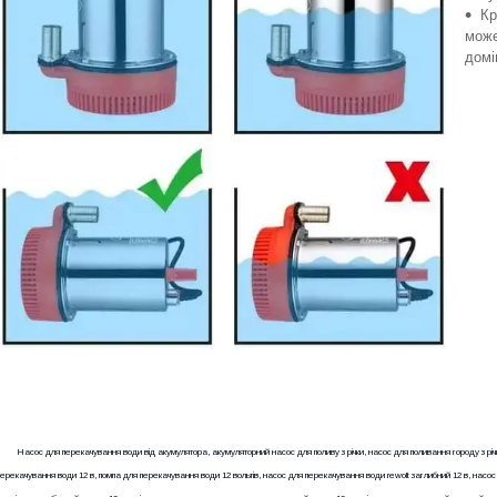
Кр
може
домі
Насос для перекачування води від акумулятора, акумуляторний насос для поливу з річки, насос для поливання городу з річк
перекачування води 12 в, помпа для перекачування води 12 вольтів, насос для перекачування води rewolt заглибний 12 в, насо