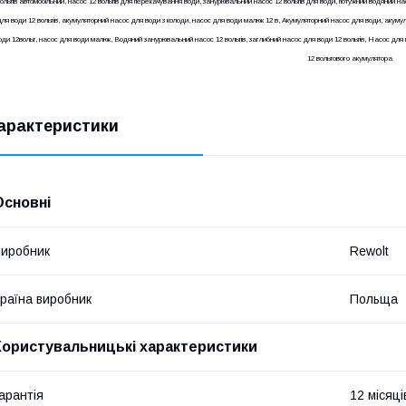
ольтів автомобільний, насос 12 вольтів для перекачування води, занурювальний насос 12 вольтів для води, потужний водяний на
для води 12 вольтів, акумуляторний насос для води з колоди, насос для води малюк 12 в, Акумуляторний насос для води, акум
оди 12вольт, насос для води малюк, Водяний занурювальний насос 12 вольтів, заглибний насос для води 12 вольтів, Насос дл
12 вольтового акумулятора
арактеристики
Основні
иробник
Rewolt
раїна виробник
Польща
Користувальницькі характеристики
арантія
12 місяці