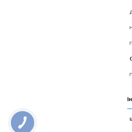
Д
Н
П
П
І
Ц