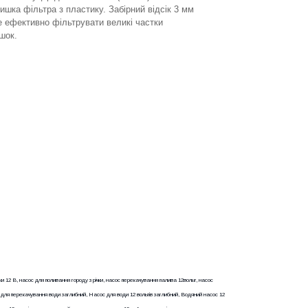
ишка фільтра з пластику. Забірний відсік 3 мм
 ефективно фільтрувати великі частки
шок.
и 12 В, насос для поливання городу з річки, насос перекачування палива 12вольт, насос
с для перекачування води заглибний, Насос для води 12 вольтів заглибний, Водяний насос 12