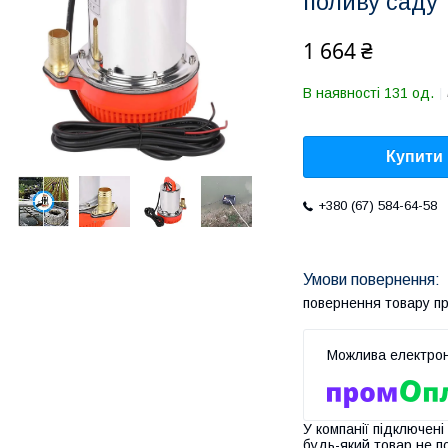
поливу саду 
1 664 ₴
В наявності 131 од.
Купити
+380 (67) 584-64-58
повернення товару п
У компанії підключені
будь-який товар не п