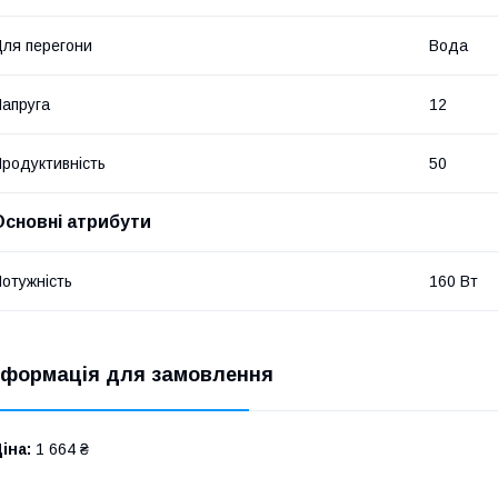
ля перегони
Вода
апруга
12
родуктивність
50
Основні атрибути
отужність
160 Вт
нформація для замовлення
іна:
1 664 ₴