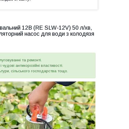
альний 12В (RE SLW-12V) 50 л/хв,
ляторний насос для води з колодязя
луговуванні та ремонті.
і чудові антикорозійні властивості.
тури, сільського господарства тощо.