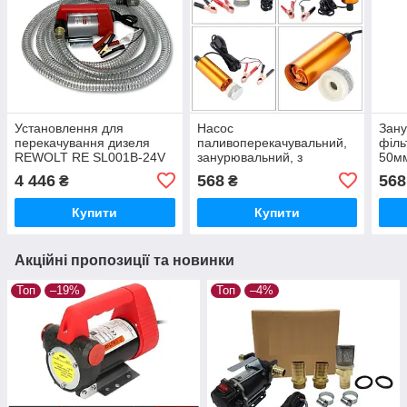
Установлення для
Насос
Зану
перекачування дизеля
паливоперекачувальний,
філь
REWOLT RE SL001B-24V
занурювальний, з
50м
(насос, паливний пістолет,
фільтром 50 мм 12 V
24V,
4 446
568
568
₴
₴
шланги) 24в 50 л/хв
REWOLT Мінінасос для
алюм
відкачування дизеля
вод
Купити
Купити
Акційні пропозиції та новинки
Топ
–19%
Топ
–4%