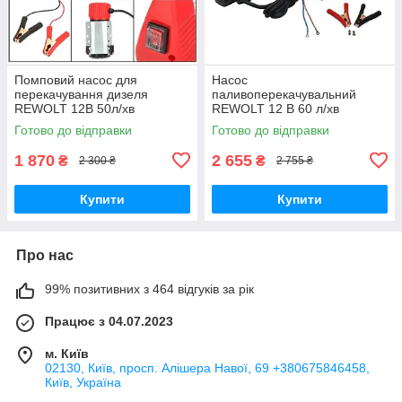
Помповий насос для
Насос
перекачування дизеля
паливоперекачувальний
REWOLT 12В 50л/хв
REWOLT 12 В 60 л/хв
Потужний насос для міні АЗС
Потужний електронасос
Готово до відправки
Готово до відправки
Насос для солярки на 12
Перекачування дизельного
вольт
палива та гасу
1 870
2 655
₴
₴
2 300 ₴
2 755 ₴
Купити
Купити
Про нас
99% позитивних з 464 відгуків за рік
Працює з 04.07.2023
м. Київ
02130, Київ, просп. Алішера Навої, 69 +380675846458,
Київ, Україна