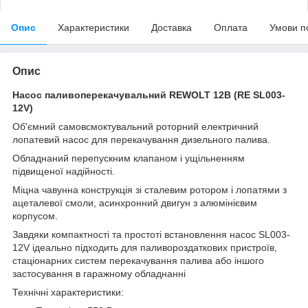
Опис
Характеристики
Доставка
Оплата
Умови п
Опис
Насос паливоперекачувальний REWOLT 12В (RE SL003-
12V)
Об'ємний самовсмоктувальний роторний електричний
лопатевий насос для перекачування дизельного палива.
Обладнаний перепускним клапаном і ущільненням
підвищеної надійності.
Міцна чавунна конструкція зі сталевим ротором і лопатями з
ацеталевої смоли, асинхронний двигун з алюмінієвим
корпусом.
Завдяки компактності та простоті встановлення насос SL003-
12V ідеально підходить для паливороздаткових пристроїв,
стаціонарних систем перекачування палива або іншого
застосування в гаражному обладнанні
Технічні характеристики: