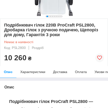
Подрібнювач гілок 220В ProСraft PSL2800,
Дробарка гілок з ручною подачею, Щепоріз
для дому, Гарантія 3 роки
Немає в наявності
Код: PSL2800
Роздріб
10 260
₴
Опис
Характеристики
Доставка
Оплата
Умови п
Опис
Подрібнювач гілок ProСraft PSL2800
—