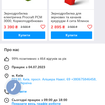
Зернодробилка
Зернодробилка для
електрична Procraft PCM
зернових та качанів
3000, Кормоподрібнювач
кукурудзи 4 сита Млинок
для домашнього
КМ-3500,
3 390
2 895
₴
₴
3 500 ₴
3 500 ₴
господарства 5 сит,
Кормоподрібнювач для
Гарантія 3 роки
домашнього господарства
Купити
Купити
Про нас
99% позитивних з 464 відгуків за рік
Працює з 04.07.2023
м. Київ
02130, Київ, просп. Алішера Навої, 69 +380675846458,
Київ, Україна
Контакти
Сьогодні працює з 09:00 до 18:00
Показати весь графік роботи