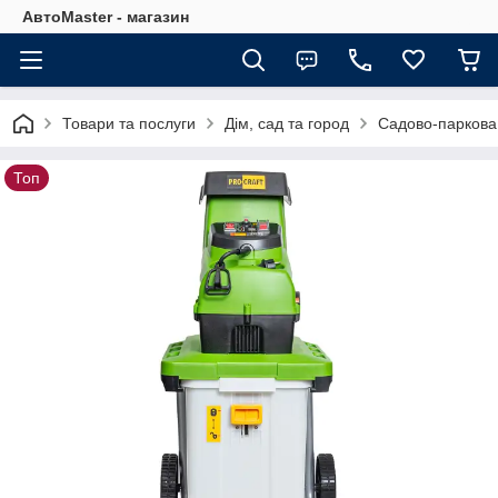
АвтоMaster - магазин
Товари та послуги
Дім, сад та город
Садово-паркова 
Топ