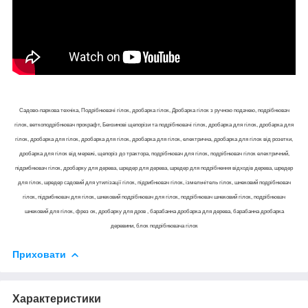
Садово-паркова техніка, Подрібнювачі гілок, дробарка гілок, Дробарка гілок з ручною подачею, подрібнювач
гілок, веткоподрібнювач прокрафт, Бензинові щепорізи та подрібнювачі гілок, дробарка для гілок, дробарка для
гілок, дробарка для гілок, дробарка для гілок, дробарка для гілок, електрична, дробарка для гілок від розетки,
дробарка для гілок від мережі, щепоріз до трактора, подрібнювач для гілок, подрібнювач гілок електричний,
підрибнювач гілок, дробарку для дерева, шредер для дерева, шредер для подрібнення відходів дерева, шредер
для гілок, шредер садовий для утилізації гілок, підрибнювач гілок, ізмельчітель гілок, шнековий подрібнювач
гілок, підрибнювач для гілок, шнековий подрібнювач для гілок, подрібнювач шнековий гілок, подрібнювач
шнековий для гілок, фрез ок, дробарку для дров , барабанна дробарка для дерева, барабанна дробарка
деревини, блок подрібнювача гілок
Приховати
Характеристики