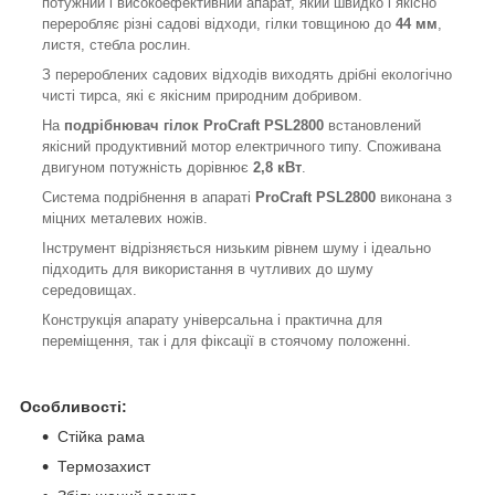
потужний і високоефективний апарат, який швидко і якісно
переробляє різні садові відходи, гілки товщиною до
44 мм
,
листя, стебла рослин.
З перероблених садових відходів виходять дрібні екологічно
чисті тирса, які є якісним природним добривом.
На
подрібнювач гілок ProСraft PSL2800
встановлений
якісний продуктивний мотор електричного типу. Споживана
двигуном потужність дорівнює
2,8 кВт
.
Система подрібнення в
апараті
ProCraft PSL2800
виконана з
міцних металевих ножів.
Інструмент відрізняється низьким рівнем шуму і ідеально
підходить для використання в чутливих до шуму
середовищах.
Конструкція апарату універсальна і практична для
переміщення, так і для фіксації в стоячому положенні.
Особливості:
Стійка рама
Термозахист