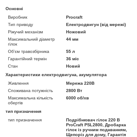
Основні
Виробник
Procraft
Тип приводу
Електродвигун (від мережі)
Ріжучий механізм
Ножовий
Максимальний діаметр
44 мм
гілок
Об'єм травозбірника
55 л
Гарантійний термін
36 міс
Стан
Новий
Характеристики електродвигуна, акумулятора
Живлення
Мережа 220В
Споживана потужність
2800 Вт
Максимальна кількість
6000 об/хв
обертів
тип призначення
тип призначення
Подрібнювач гілок 220 В
ProCraft PSL2800, Дробарка
гілок із ручним подаванням,
Щепоріз для дому, Гарантія