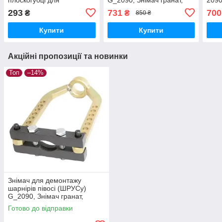
затискачів, Кліщі для
Універсальний знімач
знім
293
731
700
₴
₴
850 ₴
шлангових хомутів, Poland
шрусів
знят
Купити
Купити
Акційні пропозиції та новинки
Топ
–14%
Знімач для демонтажу
шарнірів півосі (ШРУСу)
G_2090, Знімач гранат,
Універсальний знімач шрусів
Готово до відправки