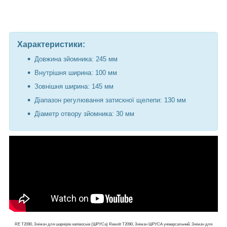
Характеристики:
Довжина зйомника: 245 мм
Внутрішня ширина: 100 мм
Зовнішня ширина: 145 мм
Діапазон регулювання затискної щелепи: 130 мм
Діаметр отвору зйомника: 30 мм
RE T2090, Знімач для шарнірів напівосьів (ШРУСа) Rewolt T2090, Знімач ШРУСА універсальний, Знімач для