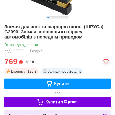
Знімач для зняття шарнірів півосі (ШРУСа)
G2090, Знімач зовнішнього шрусу
автомобілів з переднім приводом
Готово до відправки
Код: G2090
Роздріб
769
₴
892 ₴
Економія
123 ₴
Залишилось
26 днів
Купити
або
Купити з