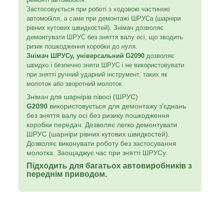
Застосовується при роботі з ходовою частиною
автомобіля, а саме при демонтажі ШРУСа (шарніри
рівних кутових швидкостей). Знімач дозволяє
демонтувати ШРУС без зняття валу осі, що зводить
ризик пошкодження коробки до нуля.
Знімач ШРУСу, універсальний G2090
дозволяє
швидко і безпечно зняти ШРУС і не використовувати
при знятті ручний ударний інструмент, таких як
молоток або зворотний молоток.
Знімач для шарнірів півосі (ШРУС)
G2090
використовується для демонтажу з'єднань
без зняття валу осі без ризику пошкодження
коробки передач. Дозволяє легко демонтувати
ШРУС (шарніри рівних кутових швидкостей).
Дозволяє виконувати роботу без застосування
молотка. Заощаджує час при знятті ШРУСу.
Підходить для багатьох автовиробників з
переднім приводом.