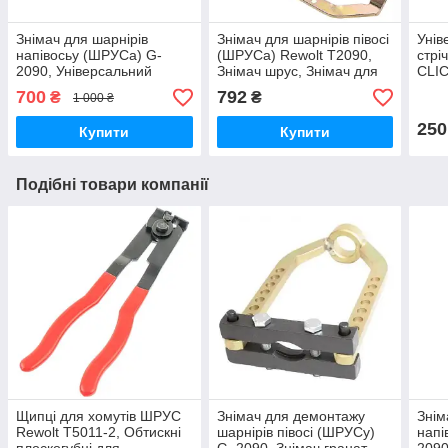
Знімач для шарнірів
Знімач для шарнірів півосі
Унів
напівосьу (ШРУСа) G-
(ШРУСа) Rewolt T2090,
стрі
2090, Універсальний
Знімач шрус, Знімач для
CLIC
знімач гранат, Знімач для
гранати, Знімач напівосей
стрі
700
792
₴
₴
1 000 ₴
зняття шруса
ШРУСА
click
250
Купити
Купити
Подібні товари компанії
Щипці для хомутів ШРУС
Знімач для демонтажу
Знім
Rewolt T5011-2, Обтискні
шарнірів півосі (ШРУСу)
напі
плоскогубці для
G_2090, Знімач гранат,
2090