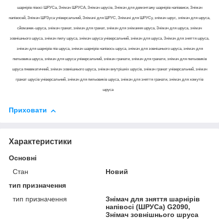
шарнірів півосі ШРУСа, Знімач ШРУСА, Знімач шрусів, Знімач для демонтажу шарнірів напіввиси, Знімач
напівосей, Знімач ШРЗуса універсальний, Знімачі для ШРУС, Знімачі для ШРУСу, знімач шрус, знімач для шруса,
сйоманек-шруса, знімач гранат, знімач для гранат, знімач для знімання шруса, Знімач для шруса, знімач
зовнішнього шруса, знімач пилу шруса, знімач шруса універсальний, знімач для шруса, Знімач для зняття шруса,
знімач для шарнірів пів шруса, знімач шарнірів напівось шруса, знімач для зовнішнього шруса, знімач для
пильовика шруса, знімач для шруса універсальний, знімач гранати, знімач для гранати, знімач для пильовиків
шруса пневматичний, знімач зовнішнього шруса, знімач внутрішніх шрусів, знімач гранат універсальний, знімач
гранат шрусів універсальний, знімач для пильовиків шруса, знімач для зняття гранати, знімач для хомутів
шруса
Приховати
Характеристики
Основні
Стан
Новий
тип призначення
тип призначення
Знімач для зняття шарнірів
напівосі (ШРУСа) G2090,
Знімач зовнішнього шруса