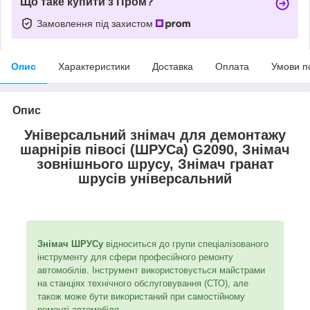
Що таке купити з Пром?
Замовлення під захистом
Опис
Характеристики
Доставка
Оплата
Умови п
Опис
Універсальний знімач для демонтажу
шарнірів півосі (ШРУСа) G2090, Знімач
зовнішнього шрусу, Знімач гранат
шрусів універсальний
Знімач ШРУСу
відноситься до групи спеціалізованого
інструменту для сфери професійного ремонту
автомобілів. Інструмент використовується майстрами
на станціях технічного обслуговування (СТО), але
також може бути використаний при самостійному
ремонті автомобіля.