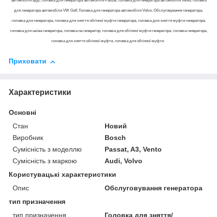
автомобіля ауді, Головка для генератора автомобіля Passat, Головка для генератора автомобіля Vento, Головка
для генератора автомобіля VW Golf, Головка для генератора автомобіля Volvo, Обслуговування генератора,
головка для генератора, головка для зняття обгінної муфти генератора, головка для зняття муфти генератора,
головка для шківа генератора, головка на генератор, головка для обгінної муфти генератора, головка генератора,
головка для зняття обгінної муфти, головка для обгінної муфти
Приховати
Характеристики
Основні
Стан
Новий
Виробник
Bosch
Сумісність з моделлю
Passat, A3, Vento
Сумісність з маркою
Audi, Volvo
Користувацькі характеристики
Опис
Обслуговування генератора
тип призначення
тип призначення
Головка для зняття/