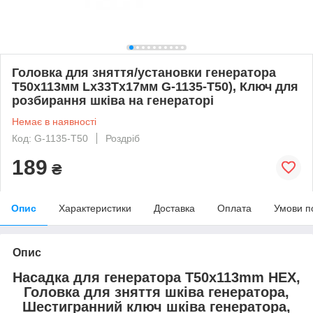
Головка для зняття/установки генератора
T50x113мм Lx33Tx17мм G-1135-T50), Ключ для
розбирання шківа на генераторі
Немає в наявності
Код: G-1135-T50
Роздріб
189
₴
Опис
Характеристики
Доставка
Оплата
Умови п
Опис
Насадка для генератора T50x113mm HEX,
Головка для зняття шківа генератора,
Шестигранний ключ шківа генератора,