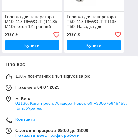
Головка для генератора
Головка для генератора
M10x113 REWOLT (T1135-
T50x113 REWOLT T1135-
M10) Ключ 12-гранний
T50, Насадка для
для шківа генератора,
генератора, Ключ для
207
207
₴
₴
Насадка для генератора
розбирання шківа на
генераторі
Купити
Купити
Про нас
100% позитивних з 464 відгуків за рік
Працює з 04.07.2023
м. Київ
02130, Київ, просп. Алішера Навої, 69 +380675846458,
Київ, Україна
Контакти
Сьогодні працює з 09:00 до 18:00
Показати весь графік роботи