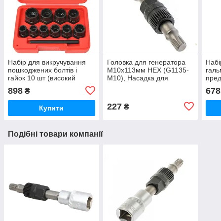
Набір для викручування
Головка для генератора
Набі
пошкоджених болтів і
M10x113мм HEX (G1135-
галь
гайок 10 шт (високий
M10), Насадка для
пре
профіль) Rewolt T1344,
розбирання збирання
898
678
₴
комплект екстракторів
шківа на генераторах
Bosch
227
₴
Купити
Подібні товари компанії