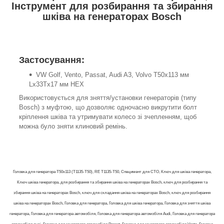
Інструмент для розбирання та збирання
шківа на генераторах Bosch
Застосування:
VW Golf, Vento, Passat, Audi A3, Volvo T50x113 мм
Lx33Tx17 мм HEX
Використовується для зняття/установки генераторів (типу
Bosch) з муфтою, що дозволяє одночасно викрутити болт
кріплення шківа та утримувати колесо зі зчепленням, щоб
можна було зняти клиновий ремінь.
Головка для генератора T50x113 (T1135-T50), RE T1135-T50, Специмент для СТО, Ключ для шківа генератора,
Ключ шківа генератора, для розбирання та збирання шківа на генераторах Bosch, ключ для розбирання та
збирання шківа на генераторах Bosch, ключ для складання шківа на генераторах Bosch, ключ для розбирання
шківа на генераторах Bosch, Головка для генератора, Головка для шківа генератора, Головка для зняття шківа
генератора, Головка для генератора автомобіля, Головка для генератора автомобіля Audi, Головка для генератора