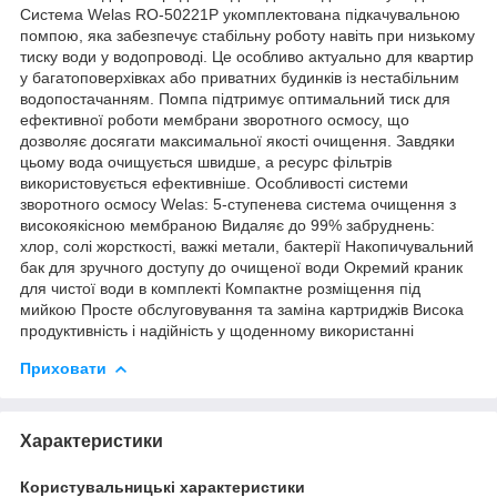
Система Welas RO-50221P укомплектована підкачувальною
помпою, яка забезпечує стабільну роботу навіть при низькому
тиску води у водопроводі. Це особливо актуально для квартир
у багатоповерхівках або приватних будинків із нестабільним
водопостачанням. Помпа підтримує оптимальний тиск для
ефективної роботи мембрани зворотного осмосу, що
дозволяє досягати максимальної якості очищення. Завдяки
цьому вода очищується швидше, а ресурс фільтрів
використовується ефективніше. Особливості системи
зворотного осмосу Welas: 5-ступенева система очищення з
високоякісною мембраною Видаляє до 99% забруднень:
хлор, солі жорсткості, важкі метали, бактерії Накопичувальний
бак для зручного доступу до очищеної води Окремий краник
для чистої води в комплекті Компактне розміщення під
мийкою Просте обслуговування та заміна картриджів Висока
продуктивність і надійність у щоденному використанні
Приховати
Характеристики
Користувальницькі характеристики