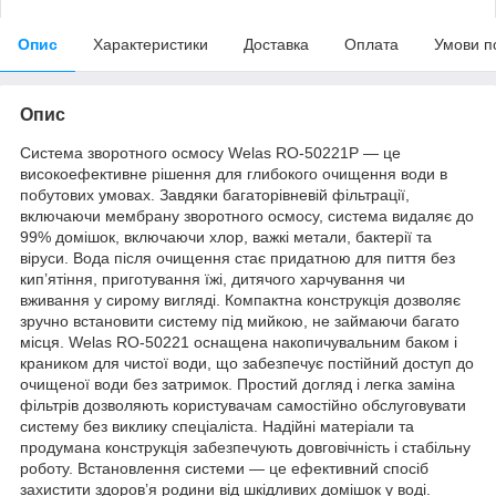
Опис
Характеристики
Доставка
Оплата
Умови п
Опис
Система зворотного осмосу Welas RO-50221P — це
високоефективне рішення для глибокого очищення води в
побутових умовах. Завдяки багаторівневій фільтрації,
включаючи мембрану зворотного осмосу, система видаляє до
99% домішок, включаючи хлор, важкі метали, бактерії та
віруси. Вода після очищення стає придатною для пиття без
кип’ятіння, приготування їжі, дитячого харчування чи
вживання у сирому вигляді. Компактна конструкція дозволяє
зручно встановити систему під мийкою, не займаючи багато
місця. Welas RO-50221 оснащена накопичувальним баком і
краником для чистої води, що забезпечує постійний доступ до
очищеної води без затримок. Простий догляд і легка заміна
фільтрів дозволяють користувачам самостійно обслуговувати
систему без виклику спеціаліста. Надійні матеріали та
продумана конструкція забезпечують довговічність і стабільну
роботу. Встановлення системи — це ефективний спосіб
захистити здоров’я родини від шкідливих домішок у воді.