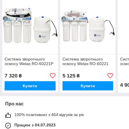
Система зворотнього
Система зворотнього
Сист
осмосу Welas RO-60221P
осмосу Welas RO-60221
осмо
7 320
5 125
₴
₴
4 9
Купити
Купити
Про нас
100% позитивних з 464 відгуків за рік
Працює з 04.07.2023