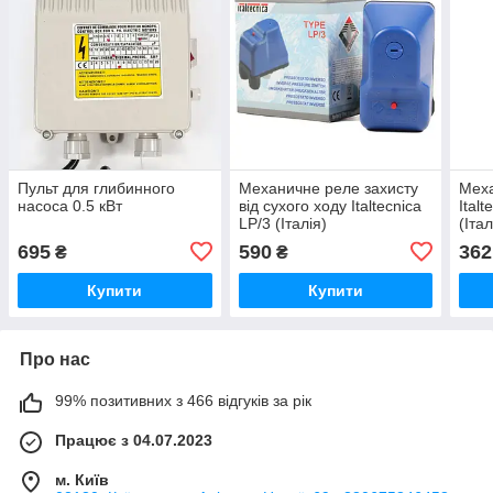
Пульт для глибинного
Механичне реле захисту
Меха
насоса 0.5 кВт
від сухого ходу Italtecnica
Ital
LP/3 (Італія)
(Італ
695
590
362
₴
₴
Купити
Купити
Про нас
99% позитивних з 466 відгуків за рік
Працює з 04.07.2023
м. Київ