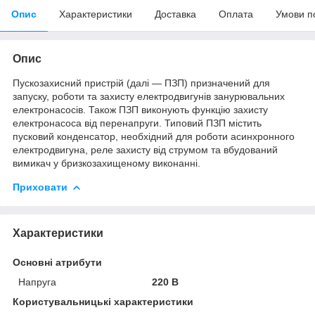
Опис
Характеристики
Доставка
Оплата
Умови п
Опис
Пускозахисний пристрій (далі — ПЗП) призначений для
запуску, роботи та захисту електродвигунів занурювальних
електронасосів. Також ПЗП виконують функцію захисту
електронасоса від перенапруги. Типовий ПЗП містить
пусковий конденсатор, необхідний для роботи асинхронного
електродвигуна, реле захисту від струмом та вбудований
вимикач у бризкозахищеному виконанні.
Приховати
Характеристики
Основні атрибути
Напруга
220 В
Користувальницькі характеристики