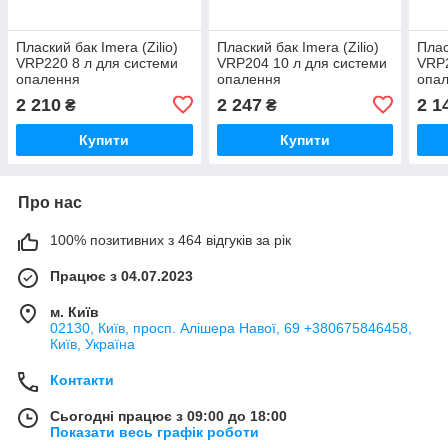
Плаский бак Imera (Zilio)
Плаский бак Imera (Zilio)
Плас
VRP220 8 л для системи
VRP204 10 л для системи
VRP2
опалення
опалення
опа
(ZI6FDOAZA3115)
(ZI6FDOAZA3255)
(ZI
2 210
2 247
2 1
₴
₴
Купити
Купити
Про нас
100% позитивних з 464 відгуків за рік
Працює з 04.07.2023
м. Київ
02130, Київ, просп. Алішера Навої, 69 +380675846458,
Київ, Україна
Контакти
Сьогодні працює з 09:00 до 18:00
Показати весь графік роботи