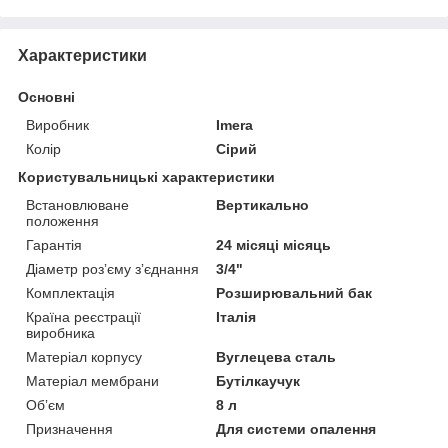
Характеристики
Основні
Виробник
Imera
Колір
Сірий
Користувальницькі характеристики
Встановлюване
Вертикально
положення
Гарантія
24 місяці місяць
Діаметр розʼєму зʼєднання
3/4"
Комплектація
Розширювальний бак
Країна реєстрації
Італія
виробника
Матеріал корпусу
Вуглецева сталь
Матеріал мембрани
Бутілкаучук
Обʼєм
8 л
Призначення
Для системи опалення