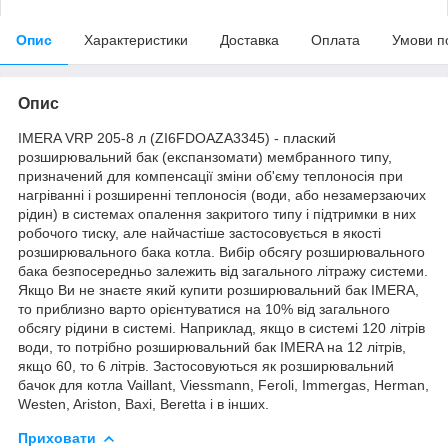
Опис
Характеристики
Доставка
Оплата
Умови п
Опис
IMERA VRP 205-8 л (ZI6FDOAZA3345) - плаский
розширювальний бак (експанзомати) мембранного типу,
призначений для компенсації зміни об'єму теплоносія при
нагріванні і розширенні теплоносія (води, або незамерзаючих
рідин) в системах опалення закритого типу і підтримки в них
робочого тиску, але найчастіше застосовується в якості
розширювального бака котла. Вибір обсягу розширювального
бака безпосередньо залежить від загального літражу системи.
Якщо Ви не знаєте який купити розширювальний бак IMERA,
то приблизно варто орієнтуватися на 10% від загального
обсягу рідини в системі. Наприклад, якщо в системі 120 літрів
води, то потрібно розширювальний бак IMERA на 12 літрів,
якщо 60, то 6 літрів. Застосовуються як розширювальний
бачок для котла Vaillant, Viessmann, Feroli, Immergas, Herman,
Westen, Ariston, Baxi, Beretta і в інших.
Приховати