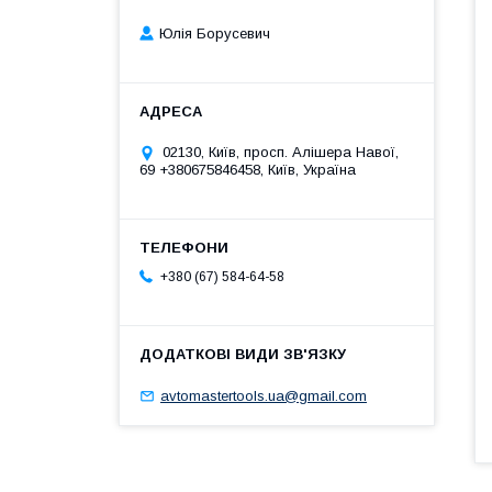
Юлія Борусевич
02130, Київ, просп. Алішера Навої,
69 +380675846458, Київ, Україна
+380 (67) 584-64-58
avtomastertools.ua@gmail.com