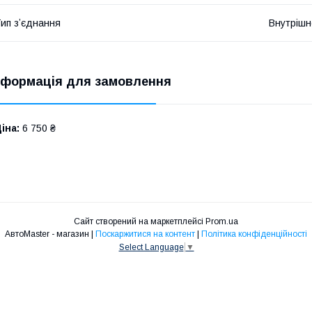
ип зʼєднання
Внутрішн
нформація для замовлення
іна:
6 750 ₴
Сайт створений на маркетплейсі
Prom.ua
АвтоMaster - магазин |
Поскаржитися на контент
|
Політика конфіденційності
Select Language
▼