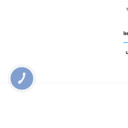
Т
І
Ц
КНОПКА
ЗВ'ЯЗКУ