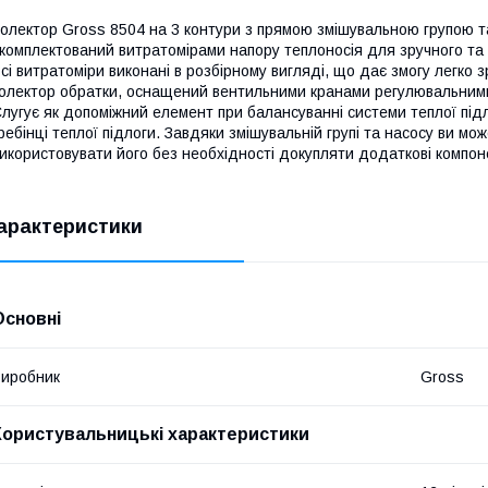
олектор Gross 8504 на 3 контури з прямою змішувальною групою та
комплектований витратомірами напору теплоносія для зручного та 
сі витратоміри виконані в розбірному вигляді, що дає змогу легко 
олектор обратки, оснащений вентильними кранами регулювальними
лугує як допоміжний елемент при балансуванні системи теплої під
ребінці теплої підлоги. Завдяки змішувальній групі та насосу ви м
икористовувати його без необхідності докупляти додаткові компон
арактеристики
Основні
иробник
Gross
Користувальницькі характеристики