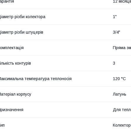
арантія
12 місяці
іаметр різби колектора
1"
іаметр різби штуцерів
3/4"
омплектація
Пряма зм
ількість контурів
3
аксимальна температура теплоносія
120 °C
атеріал корпусу
Латунь
ризначення
Для тепл
ип
Колектор