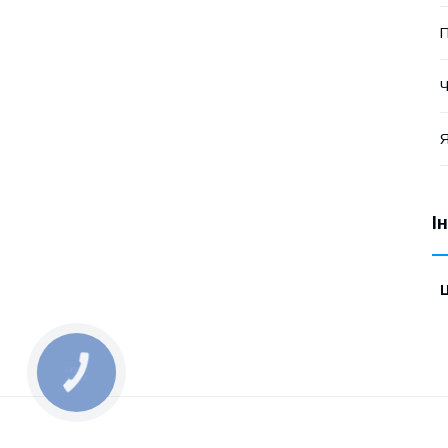
П
Ч
Я
І
Ц
КНОПКА
ЗВ'ЯЗКУ