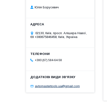
Юлія Борусевич
02130, Київ, просп. Алішера Навої,
69 +380675846458, Київ, Україна
+380 (67) 584-64-58
avtomastertools.ua@gmail.com