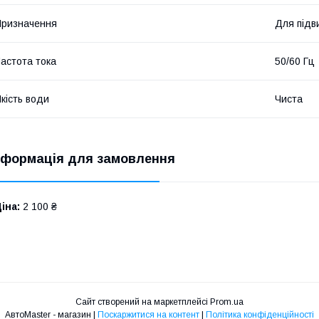
ризначення
Для підв
астота тока
50/60 Гц
кість води
Чиста
нформація для замовлення
іна:
2 100 ₴
Сайт створений на маркетплейсі
Prom.ua
АвтоMaster - магазин |
Поскаржитися на контент
|
Політика конфіденційності