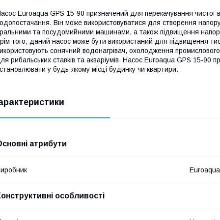
асос Euroaqua GPS 15-90 призначений для перекачування чистої во
одопостачання. Він може використовуватися для створення напору
ральними та посудомийними машинами, а також підвищення напору
рім того, даний насос може бути використаний для підвищення ти
икористовують сонячний водонагрівач, охолодження промислового
ля рибальських ставків та акваріумів. Насос Euroaqua GPS 15-90 
становлювати у будь-якому місці будинку чи квартири.
арактеристики
Основні атрибути
иробник
Euroaqua
Конструктивні особливості