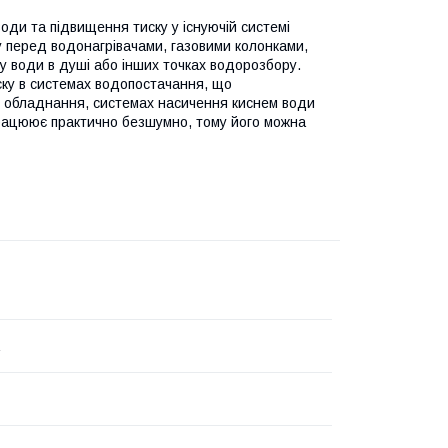
ди та підвищення тиску у існуючій системі
 перед водонагрівачами, газовими колонками,
 води в душі або інших точках водорозбору.
ску в системах водопостачання, що
 обладнання, системах насичення киснем води
працюює практично безшумно, тому його можна