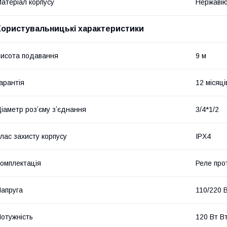
атеріал корпусу
Нержавію
Користувальницькі характеристики
исота подавання
9 м
арантія
12 місяці
іаметр розʼєму зʼєднання
3/4*1/2
лас захисту корпусу
IPX4
омплектація
Реле про
апруга
110/220 
отужність
120 Вт В