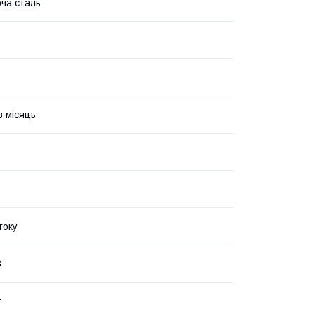
ча сталь
в місяць
току
В
т