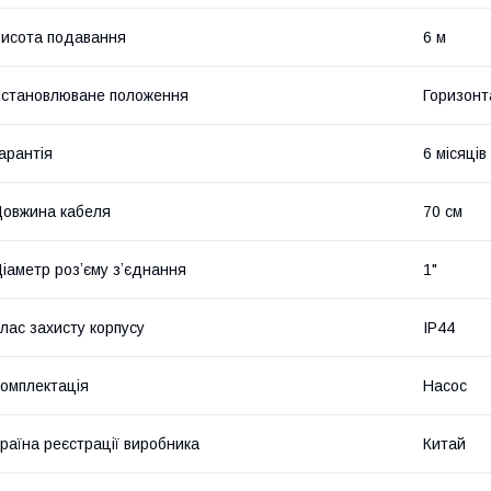
исота подавання
6 м
становлюване положення
Горизонт
арантія
6 місяців
овжина кабеля
70 см
іаметр розʼєму зʼєднання
1"
лас захисту корпусу
IP44
омплектація
Насос
раїна реєстрації виробника
Китай