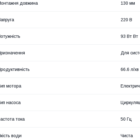
Монтажня довжина
130 мм
апруга
220 В
отужність
93 Вт Вт
ризначення
Для сист
родуктивність
66.6 л/хв
ип мотора
Електрич
ип насоса
Циркуляц
астота тока
50 Гц
кість води
Чиста