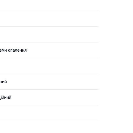
еми опалення
ний
ійний