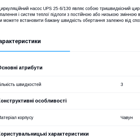
иркуляційний насос UPS 25-6/130 являє собою тришвидкісний цир
палення і систем теплої підлоги з постійною або низькою змінною
и можете встановити бажану швидкість обертання залежно від спо
арактеристики
Основні атрибути
ількість швидкостей
3
Конструктивні особливості
атеріал корпусу
Чавун
Користувальницькі характеристики