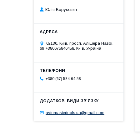
Юлія Борусевич
02130, Київ, просп. Алішера Навої,
69 +380675846458, Київ, Україна
+380 (67) 584-64-58
avtomastertools.ua@gmail.com