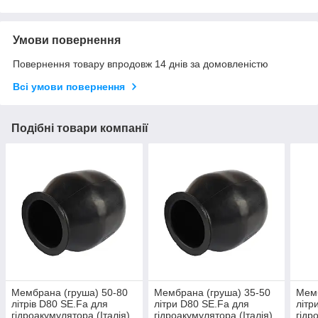
Умови повернення
Повернення товару впродовж 14 днів за домовленістю
Всі умови повернення
Подібні товари компанії
Мембрана (груша) 50-80
Мембрана (груша) 35-50
Мемб
літрів D80 SE.Fa для
літри D80 SE.Fa для
літр
гідроакумулятора (Італія)
гідроакумулятора (Італія)
гідр