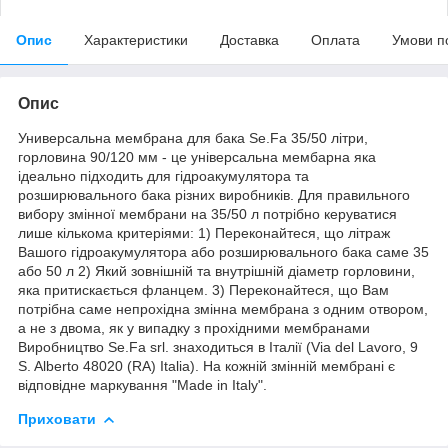
Опис
Характеристики
Доставка
Оплата
Умови п
Опис
Универсальна мембрана для бака Se.Fa 35/50 літри,
горловина 90/120 мм - це універсальна мембарна яка
ідеально підходить для гідроакумулятора та
розширювального бака різних виробників. Для правильного
вибору змінної мембрани на 35/50 л потрібно керуватися
лише кількома критеріями: 1) Переконайтеся, що літраж
Вашого гідроакумулятора або розширювального бака саме 35
або 50 л 2) Який зовнішній та внутрішній діаметр горловини,
яка притискається фланцем. 3) Переконайтеся, що Вам
потрібна саме непрохідна змінна мембрана з одним отвором,
а не з двома, як у випадку з прохідними мембранами
Виробництво Se.Fa srl. знаходиться в Італії (Via del Lavoro, 9
S. Alberto 48020 (RA) Italia). На кожній змінній мембрані є
відповідне маркування "Made in Italy".
Приховати