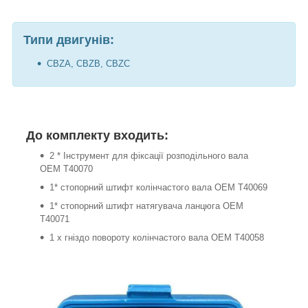
Типи двигунів:
CBZA, CBZB, CBZC
До комплекту входить:
2 * Інструмент для фіксації розподільного вала
OEM T40070
1* стопорний штифт колінчастого вала OEM T40069
1* стопорний штифт натягувача ланцюга OEM
T40071
1 х гніздо повороту колінчастого вала OEM T40058