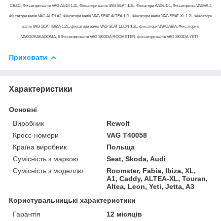
CBZC, Фіксатори валів VAG AUDI 1.2L, Фіксатори валів VAG SEAT 1.2L, Фіксатори AAGUD1, Фіксатори ва VAGVA-1
Фіксатори валів VAG AUDI A3, Фіксатори валів VAG SEAT ALTEA 1.2L, Фіксатори валів VAG SEAT XL 1.2L, Фіксатори
валів VAG SEAT IBIZA 1.2L, фіксатори валів VAG SEAT LEON 1.2L, фіксатори VAKOABIA, Фіксатори в
VAKOOKAKAOOMA, II Фіксатори валів VAG SKODA ROOMSTER, фіксатори валів VAG SKODA YETI
Приховати
Характеристики
Основні
Виробник
Rewolt
Кросс-номери
VAG T40058
Країна виробник
Польща
Сумісність з маркою
Seat, Skoda, Audi
Сумісність з моделлю
Roomster, Fabia, Ibiza, XL,
A1, Caddy, ALTEA-XL, Touran,
Altea, Leon, Yeti, Jetta, A3
Користувальницькі характеристики
Гарантія
12 місяців