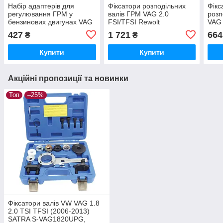
Набір адаптерів для
Фіксатори розподільних
Фікс
регулювання ГРМ у
валів ГРМ VAG 2.0
розп
бензинових двигунах VAG
FSI/TFSI Rewolt
VAG 
1.8/2.0 TFSI Rewolt
T6785VAG, Блокування
T87
427
1 721
664
₴
₴
T6466VAG, Адаптери для
ГРМ автомобілів групи
ГРМ 
ГРМ
ВАГ, Poland
Seat
Купити
Купити
Акційні пропозиції та новинки
Топ
–25%
Фіксатори валів VW VAG 1.8
2.0 TSI TFSI (2006-2013)
SATRA S-VAG1820UPG,