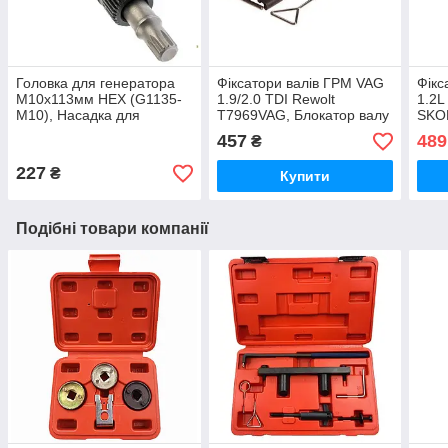
Головка для генератора
Фіксатори валів ГРМ VAG
Фікс
M10x113мм HEX (G1135-
1.9/2.0 TDI Rewolt
1.2L
M10), Насадка для
T7969VAG, Блокатор валу
SKO
розбирання збирання
двигуна VW, AUDI, SEAT,
(T90
457
489
₴
шківа на генераторах
SKODA, Poland
CBZ
Bosch
Pola
227
₴
Купити
Подібні товари компанії