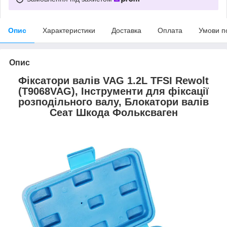
Опис
Характеристики
Доставка
Оплата
Умови п
Опис
Фіксатори валів VAG 1.2L TFSI Rewolt
(T9068VAG), Інструменти для фіксації
розподільного валу, Блокатори валів
Сеат Шкода Фольксваген