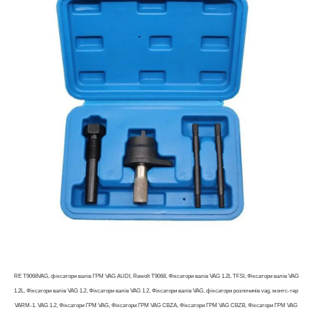
RE T9068VAG, фіксатори валів ГРМ VAG AUDI, Rewolt T9068, Фіксатори валів VAG 1.2L TFSI, Фіксатори валів VAG
1.2L, Фіксатори валів VAG 1.2, Фіксатори валів VAG 1.2, Фіксатори валів VAG, фіксатори розпочинів vag, монтс-тер
VARM-1. VAG 1.2, Фіксатори ГРМ VAG, Фіксатори ГРМ VAG CBZA, Фіксатори ГРМ VAG CBZB, Фіксатори ГРМ VAG