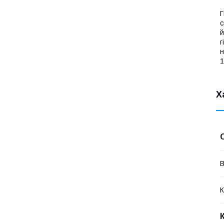
Г
с
й
г
н
1
Х
В
К