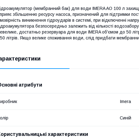
ідроакумулятор (мембранний бак) для води IMERA AO 100 л захища
прияє збільшенню ресурсу насоса, призначений для підтримки пост
мовірність виникнення гідроударів в системі, при відключенні напру
ідроакумулятора безпосередньо залежить від кількості водозабор
евелике, достатньо резервуара для води IMERA об'ємом до 50 літрі
50 літрів. Якщо велике споживання води, слід придбати мембранний
арактеристики
Основні атрибути
иробник
Imera
олір
Синій
Користувальницькі характеристики