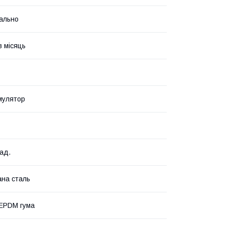
ально
в місяць
мулятор
рад.
на сталь
EPDM гума