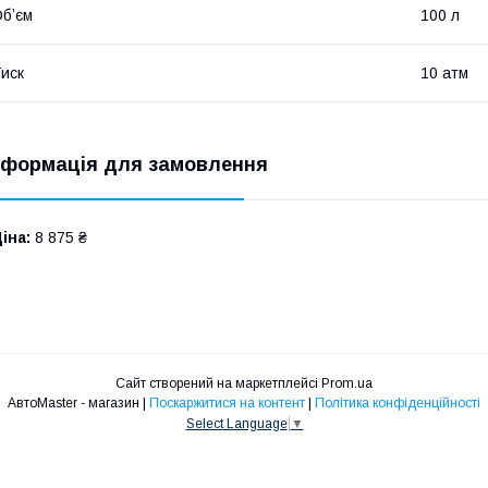
бʼєм
100 л
иск
10 атм
нформація для замовлення
іна:
8 875 ₴
Сайт створений на маркетплейсі
Prom.ua
АвтоMaster - магазин |
Поскаржитися на контент
|
Політика конфіденційності
Select Language
▼