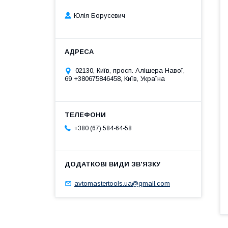
Юлія Борусевич
02130, Київ, просп. Алішера Навої,
69 +380675846458, Київ, Україна
+380 (67) 584-64-58
avtomastertools.ua@gmail.com