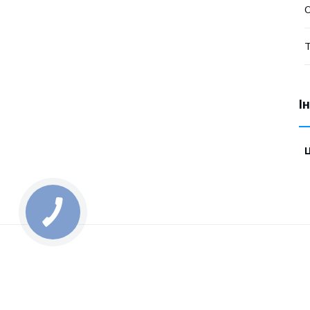
О
Т
І
Ц