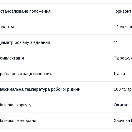
становлюване положення
Горизонт
арантія
12 місяці
іаметр розʼєму зʼєднання
1"
омплектація
Гідроаку
раїна реєстрації виробника
Італія
аксимальна температура робочої рідини
100 °С г
атеріал корпусу
Оцинкова
атеріал мембрани
Харчова 