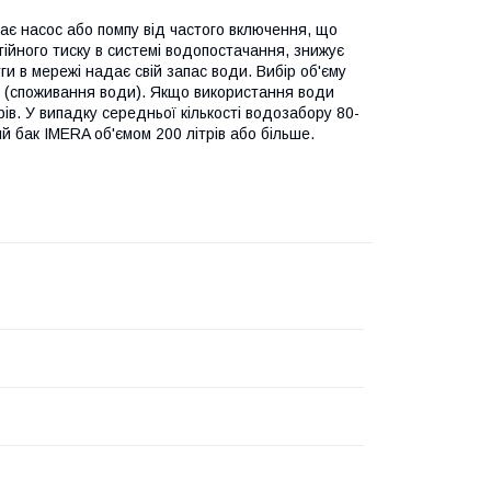
є насос або помпу від частого включення, що
ійного тиску в системі водопостачання, знижує
ги в мережі надає свій запас води. Вибір об'єму
у (споживання води). Якщо використання води
в. У випадку середньої кількості водозабору 80-
 бак IMERA об'ємом 200 літрів або більше.