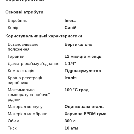
Основні атрибути
Виробник
Imera
Колір
Синій
Користувальницькі характеристики
Встановлюване
Вертикально
положення
Гарантія
12 місяців місяць
Діаметр розʼєму зʼєднання
1 1/4"
Комплектація
Гідроакумулятор
Країна реєстрації
Італія
виробника
Максимальна
100 °С град.
температура робочої
рідини
Матеріал корпусу
Оцинкована сталь
Матеріал мембрани
Харчова EPDM гума
Обʼєм
300 л
Тиск
10 атм