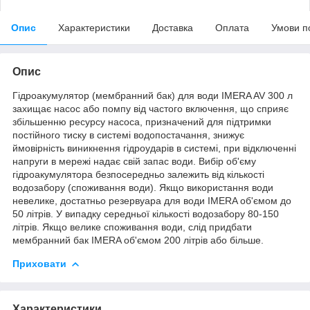
Опис
Характеристики
Доставка
Оплата
Умови п
Опис
Гідроакумулятор (мембранний бак) для води IMERA AV 300 л
захищає насос або помпу від частого включення, що сприяє
збільшенню ресурсу насоса, призначений для підтримки
постійного тиску в системі водопостачання, знижує
ймовірність виникнення гідроударів в системі, при відключенні
напруги в мережі надає свій запас води. Вибір об'єму
гідроакумулятора безпосередньо залежить від кількості
водозабору (споживання води). Якщо використання води
невелике, достатньо резервуара для води IMERA об'ємом до
50 літрів. У випадку середньої кількості водозабору 80-150
літрів. Якщо велике споживання води, слід придбати
мембранний бак IMERA об'ємом 200 літрів або більше.
Приховати
Характеристики