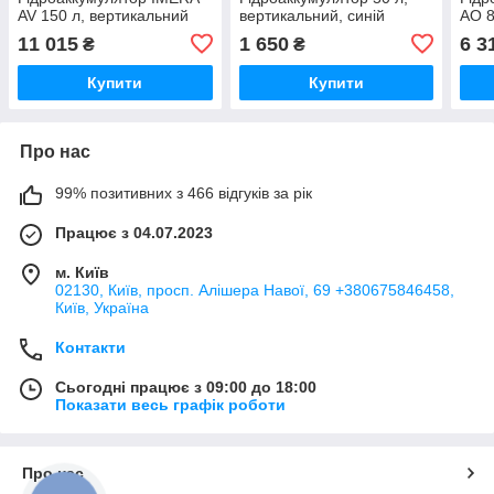
AV 150 л, вертикальний
вертикальний, синій
AO 8
11 015
1 650
6 3
₴
₴
Купити
Купити
Про нас
99% позитивних з 466 відгуків за рік
Працює з 04.07.2023
м. Київ
02130, Київ, просп. Алішера Навої, 69 +380675846458,
Київ, Україна
Контакти
Сьогодні працює з 09:00 до 18:00
Показати весь графік роботи
Про нас